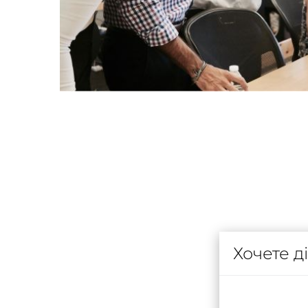
Хочете д
Слідкуй