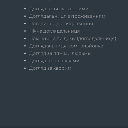
Догляд за тяжкохворими
Доглядальниця з проживанням
Погодинна доглядальниця
Нічна доглядальниця
Помічниця по дому (доглядальниця)
Доглядальниця-компаньйонка
Догляд за літніми людьми
Догляд за інвалідами
Догляд за хворими