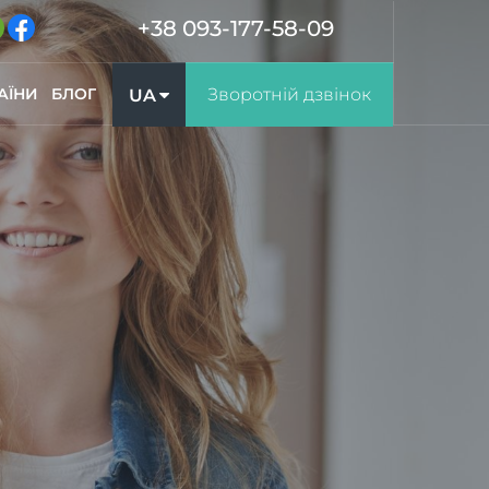
+38 093-177-58-09
АЇНИ
БЛОГ
Зворотній дзвінок
UA
RU