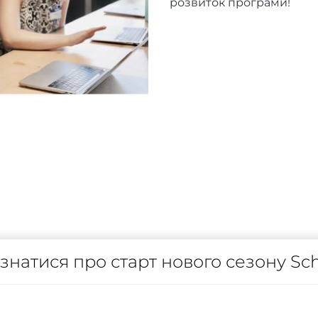
розвиток програми!
ізнатися про старт нового сезону Sch
те за оновленнями на нашому сайті та в соціальних 