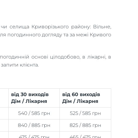
чи селища Криворізького району: Вільне,
для погодинного догляду та за межі Кривого
годинній основі цілодобово, в лікарні, в
запити клієнта.
від 30 виходів
від 60 виходів
Дім / Лікарня
Дім / Лікарня
н
540 / 585 грн
525 / 585 грн
н
840 / 885 грн
825 / 885 грн
475 / 475 грн
465 / 475 грн