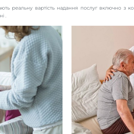
ь реальну вартість надання послуг включно з коміс
і .