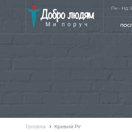
Пн - Нд: 8
ПОС
Головна
Кривий Ріг