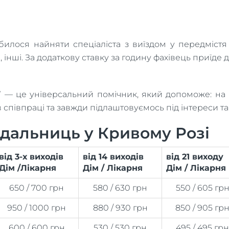
илося найняти спеціаліста з виїздом у передмістя 
 інші. За додаткову ставку за годину фахівець приїде 
 — це універсальний помічник, який допоможе: на по
в співпраці та завжди підлаштовуємось під інтереси та 
ядальниць у Кривому Розі
від 3-х виходів
від 14 виходів
від 21 виходу
Дім /Лікарня
Дім / Лікарня
Дім / Лікарня
650 / 700 грн
580 / 630 грн
550 / 605 гр
950 / 1000 грн
880 / 930 грн
850 / 905 гр
600 / 600 грн
530 / 530 грн
495 / 495 грн