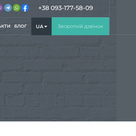
+38 093-177-58-09
АКТИ
БЛОГ
Зворотній дзвінок
UA
RU