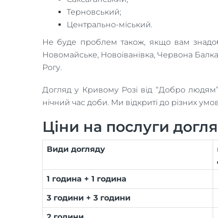
Терновський;
Центрально-міський.
Не буде проблем також, якщо вам знадоб
Новомайське, Новоіванівка, Червона Балка,
Рогу.
Догляд у Кривому Розі від “Добро людям”
нічний час доби. Ми відкриті до різних умо
Ціни на послуги догл
Види догляду
1 година + 1 година
3 години + 3 години
2 години