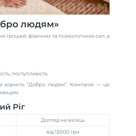
Добро людям»
ї грошей, фізичних та психологічних сил, а
сть, поступливість.
на користь “Добро людям”. Компанія — це
уканцем.
ий Ріг
Догляд на місяць
від 12000 грн