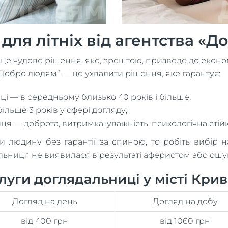
для літніх від агентства «
 чудове рішення, яке, зрештою, призведе до економі
“Добро людям” — це ухвалити рішення, яке гарантує:
і — в середньому близько 40 років і більше;
льше 3 років у сфері догляду;
я — доброта, витримка, уважність, психологічна стійкі
 людину без гарантії за спиною, то робіть вибір 
льниця не виявилася в результаті аферистом або ош
уги доглядальниці у місті Крив
Догляд на день
Догляд на добу
від 400 грн
від 1060 грн