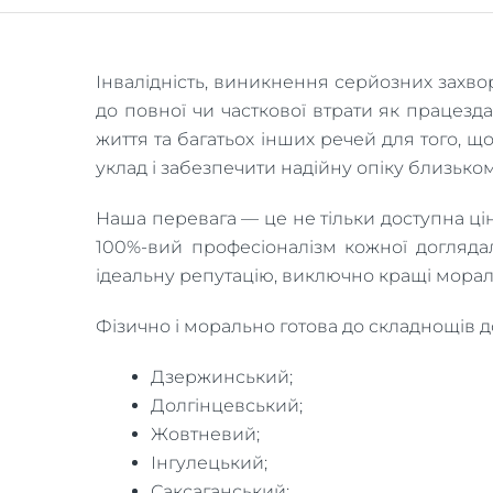
Інвалідність, виникнення серйозних захво
до повної чи часткової втрати як працездат
життя та багатьох інших речей для того, 
уклад і забезпечити надійну опіку близьк
Наша перевага — це не тільки доступна ці
100%-вий професіоналізм кожної доглядал
ідеальну репутацію, виключно кращі моральн
Фізично і морально готова до складнощів д
Дзержинський;
Долгінцевський;
Жовтневий;
Інгулецький;
Саксаганський;