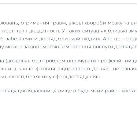
рювань, отримання травм, вікові хвороби мозку та в
ності так і дієздатності. У таких ситуаціях близькі 
щоб забезпечити догляд близькій людині. Але це не є
ому можна за допомогою замовлення послуги доглядал
на (дозволяє без проблем оплачувати професійний д
ьниці. Якщо фахівця відправлено до вас, це означа
і якості, без яких у сфері догляду ніяк.
огляду доглядальниця виїде в будь-який район міста: