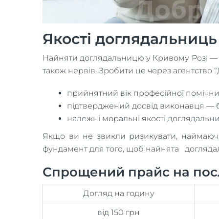
Якості доглядальниць 
Найняти доглядальницю у Кривому Розі — це
також нервів. Зробити це через агентство 
прийнятний вік професійної помічниц
підтверджений досвід виконавця — бі
належні моральні якості доглядальниц
Якщо ви не звикли ризикувати, наймаючи
фундамент для того, щоб найнята догляда
Спрощений прайс на посл
Догляд на годину
від 150 грн