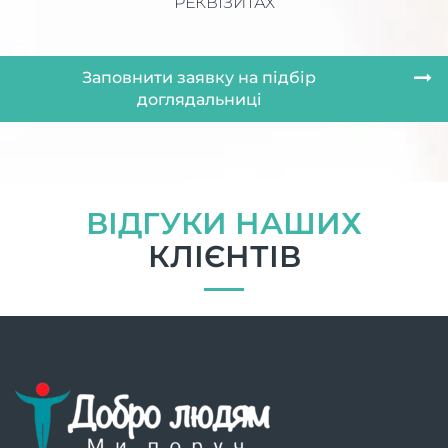
РЕКВІЗИТАХ
Заповнити заявку на підбір
доглядальниці
ВІДГУКИ НАШИХ
КЛІЄНТІВ