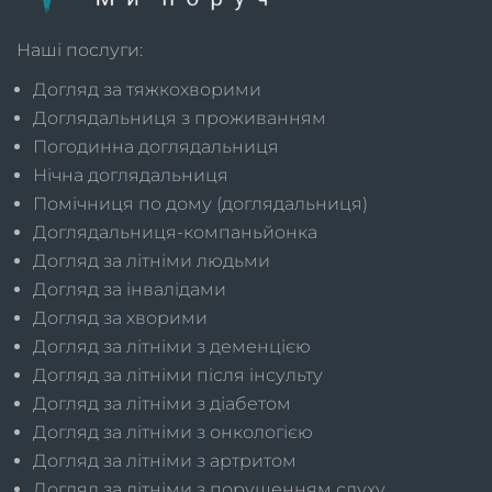
Наші послуги:
Догляд за тяжкохворими
Доглядальниця з проживанням
Погодинна доглядальниця
Нічна доглядальниця
Помічниця по дому (доглядальниця)
Доглядальниця-компаньйонка
Догляд за літніми людьми
Догляд за інвалідами
Догляд за хворими
Догляд за літніми з деменцією
Догляд за літніми після інсульту
Догляд за літніми з діабетом
Догляд за літніми з онкологією
Догляд за літніми з артритом
Догляд за літніми з порушенням слуху