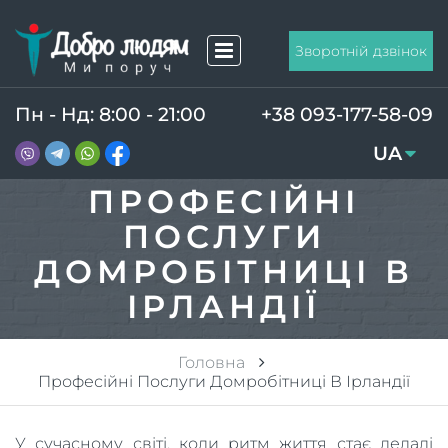
Зворотній дзвінок
Пн - Нд: 8:00 - 21:00
+38 093-177-58-09
UA
RU
ПРОФЕСІЙНІ
ПОСЛУГИ
ДОМРОБІТНИЦІ В
ІРЛАНДІЇ
Головна
Професійні Послуги Домробітниці В Ірландії
У сучасному світі, коли ритм життя стає дедалі