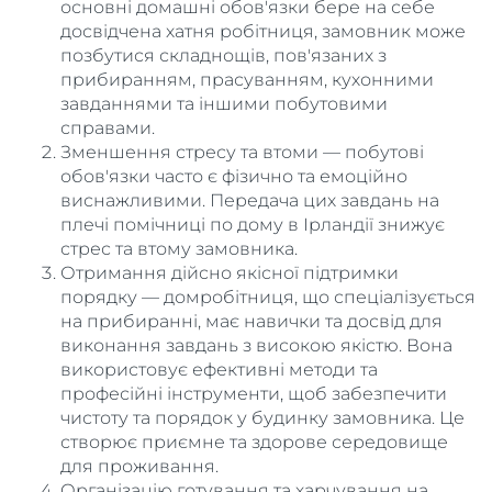
основні домашні обов'язки бере на себе
досвідчена хатня робітниця, замовник може
позбутися складнощів, пов'язаних з
прибиранням, прасуванням, кухонними
завданнями та іншими побутовими
справами.
Зменшення стресу та втоми — побутові
обов'язки часто є фізично та емоційно
виснажливими. Передача цих завдань на
плечі помічниці по дому в Ірландії знижує
стрес та втому замовника.
Отримання дійсно якісної підтримки
порядку — домробітниця, що спеціалізується
на прибиранні, має навички та досвід для
виконання завдань з високою якістю. Вона
використовує ефективні методи та
професійні інструменти, щоб забезпечити
чистоту та порядок у будинку замовника. Це
створює приємне та здорове середовище
для проживання.
Організацію готування та харчування на