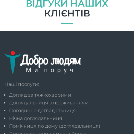
ВІДГУКИ НАШИХ
КЛІЄНТІВ
Наші послуги:
Догляд за тяжкохворими
Доглядальниця з проживанням
Погодинна доглядальниця
Нічна доглядальниця
Помічниця по дому (доглядальниця)
Доглядальниця-компаньйонка