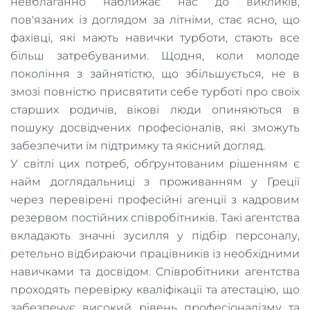
невблаганно наближає нас до викликів,
пов'язаних із доглядом за літніми, стає ясно, що
фахівці, які мають навички турботи, стають все
більш затребуваними. Щодня, коли молоде
покоління з зайнятістю, що збільшується, не в
змозі повністю присвятити себе турботі про своїх
старших родичів, вікові люди опиняються в
пошуку досвідчених професіоналів, які зможуть
забезпечити їм підтримку та якісний догляд.
У світлі цих потреб, обґрунтованим рішенням є
найм доглядальниці з проживанням у Греції
через перевірені професійні агенції з кадровим
резервом постійних співробітників. Такі агентства
вкладають значні зусилля у підбір персоналу,
ретельно відбираючи працівників із необхідними
навичками та досвідом. Співробітники агентства
проходять перевірку кваліфікації та атестацію, що
забезпечує високий рівень професіоналізму та