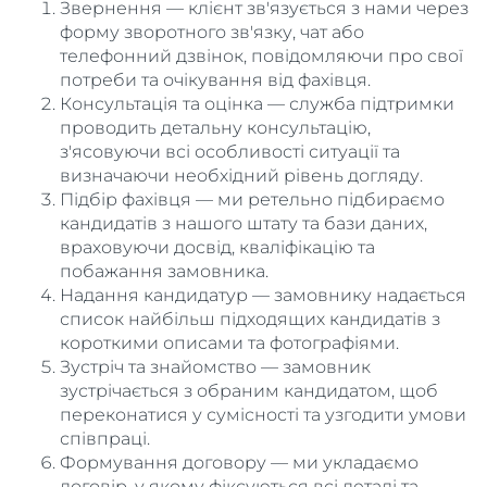
Звернення — клієнт зв'язується з нами через
форму зворотного зв'язку, чат або
телефонний дзвінок, повідомляючи про свої
потреби та очікування від фахівця.
Консультація та оцінка — служба підтримки
проводить детальну консультацію,
з'ясовуючи всі особливості ситуації та
визначаючи необхідний рівень догляду.
Підбір фахівця — ми ретельно підбираємо
кандидатів з нашого штату та бази даних,
враховуючи досвід, кваліфікацію та
побажання замовника.
Надання кандидатур — замовнику надається
список найбільш підходящих кандидатів з
короткими описами та фотографіями.
Зустріч та знайомство — замовник
зустрічається з обраним кандидатом, щоб
переконатися у сумісності та узгодити умови
співпраці.
Формування договору — ми укладаємо
договір, у якому фіксуються всі деталі та