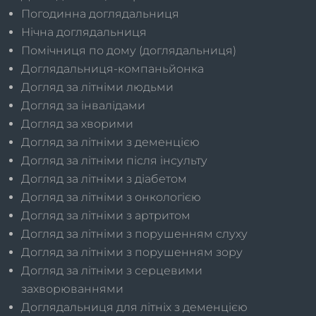
Погодинна доглядальниця
Нічна доглядальниця
Помічниця по дому (доглядальниця)
Доглядальниця-компаньйонка
Догляд за літніми людьми
Догляд за інвалідами
Догляд за хворими
Догляд за літніми з деменцією
Догляд за літніми після інсульту
Догляд за літніми з діабетом
Догляд за літніми з онкологією
Догляд за літніми з артритом
Догляд за літніми з порушенням слуху
Догляд за літніми з порушенням зору
Догляд за літніми з серцевими
захворюваннями
Доглядальниця для літніх з деменцією