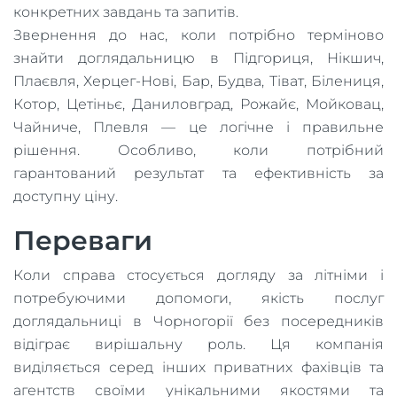
конкретних завдань та запитів.
Звернення до нас, коли потрібно терміново
знайти доглядальницю в Підгориця, Нікшич,
Плаєвля, Херцег-Нові, Бар, Будва, Тіват, Білениця,
Котор, Цетіньє, Даниловград, Рожайє, Мойковац,
Чайниче, Плевля — це логічне і правильне
рішення. Особливо, коли потрібний
гарантований результат та ефективність за
доступну ціну.
Переваги
Коли справа стосується догляду за літніми і
потребуючими допомоги, якість послуг
доглядальниці в Чорногорії без посередників
відіграє вирішальну роль. Ця компанія
виділяється серед інших приватних фахівців та
агентств своїми унікальними якостями та