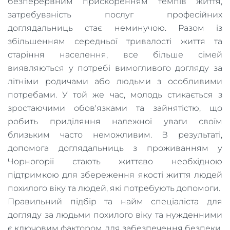
безперервним прискоренням темпів життя,
затребуваність послуг професійних
доглядальниць стає неминучою. Разом із
збільшенням середньої тривалості життя та
старіння населення, все більше сімей
виявляються у потребі вимогливого догляду за
літніми родичами або людьми з особливими
потребами. У той же час, молодь стикається з
зростаючими обов'язками та зайнятістю, що
робить приділяння належної уваги своїм
близьким часто неможливим. В результаті,
допомога доглядальниць з проживанням у
Чорногорії стають життєво необхідною
підтримкою для збереження якості життя людей
похилого віку та людей, які потребують допомоги.
Правильний підбір та найм спеціаліста для
догляду за людьми похилого віку та нужденними
є ключовим фактором для забезпечення безпеки,