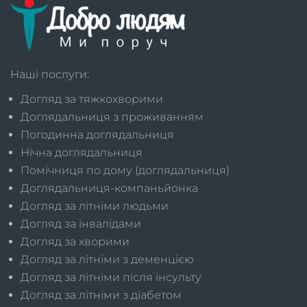
Наші послуги:
Догляд за тяжкохворими
Доглядальниця з проживанням
Погодинна доглядальниця
Нічна доглядальниця
Помічниця по дому (доглядальниця)
Доглядальниця-компаньйонка
Догляд за літніми людьми
Догляд за інвалідами
Догляд за хворими
Догляд за літніми з деменцією
Догляд за літніми після інсульту
Догляд за літніми з діабетом