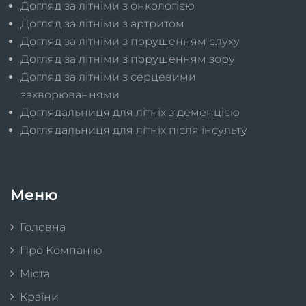
Догляд за літніми з онкологією
Догляд за літніми з артритом
Догляд за літніми з порушенням слуху
Догляд за літніми з порушенням зору
Догляд за літніми з серцевими
захворюваннями
Доглядальниця для літніх з деменцією
Доглядальниця для літніх після інсульту
Меню
Головна
Про Компанію
Міста
Країни