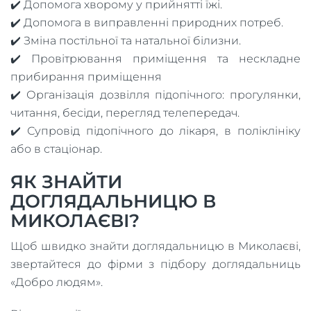
✔️ Допомога хворому у прийнятті їжі.
✔️ Допомога в виправленні природних потреб.
✔️ Зміна постільної та натальної білизни.
✔️ Провітрювання приміщення та нескладне
прибирання приміщення
✔️ Організація дозвілля підопічного: прогулянки,
читання, бесіди, перегляд телепередач.
✔️ Супровід підопічного до лікаря, в поліклініку
або в стаціонар.
ЯК ЗНАЙТИ
ДОГЛЯДАЛЬНИЦЮ В
МИКОЛАЄВІ?
Щоб швидко знайти доглядальницю в Миколаєві,
звертайтеся до фірми з підбору доглядальниць
«Добро людям».