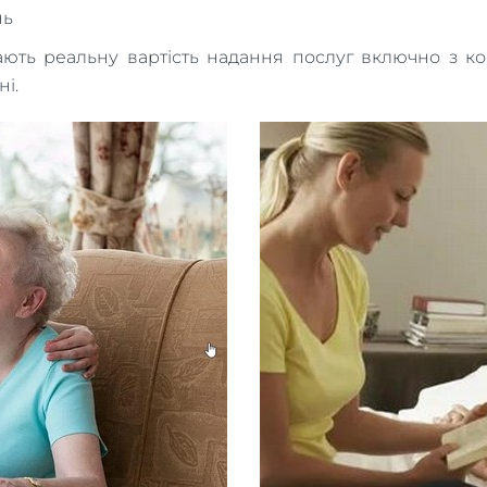
нь
ь реальну вартість надання послуг включно з коміс
ні.