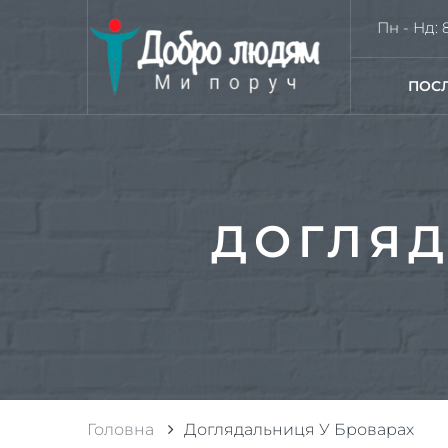
Пн - Нд: 8
ПОС
ДОГЛЯД
Головна
Доглядальниця У Броварах