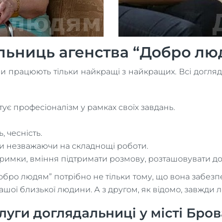
льниць агенства “Добро лю
ами працюють тільки найкращі з найкращих. Всі догляд
тує професіоналізм у рамках своїх завдань.
, чесність.
и незважаючи на складнощі роботи.
тримки, вміння підтримати розмову, розташовувати до
бро людям” потрібно не тільки тому, що вона забезпе
шої близької людини. А з другом, як відомо, завжди 
уги доглядальниці у місті Бро