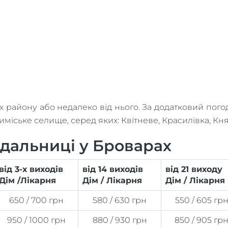
х району або недалеко від нього. За додатковий по
иміське селище, серед яких: Квітневе, Красилівка, Княж
ядальниці у Броварах
від 3-х виходів
від 14 виходів
від 21 виходу
Дім /Лікарня
Дім / Лікарня
Дім / Лікарня
650 / 700 грн
580 / 630 грн
550 / 605 гр
950 / 1000 грн
880 / 930 грн
850 / 905 гр