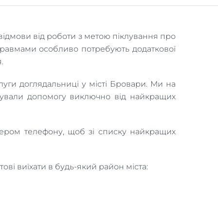
відмови від роботи з метою піклування про
з травмами особливо потребують додаткової
.
уги доглядальниці у місті Бровари. Ми на
имували допомогу виключно від найкращих
мером телефону, щоб зі списку найкращих
ові виїхати в будь-який район міста: