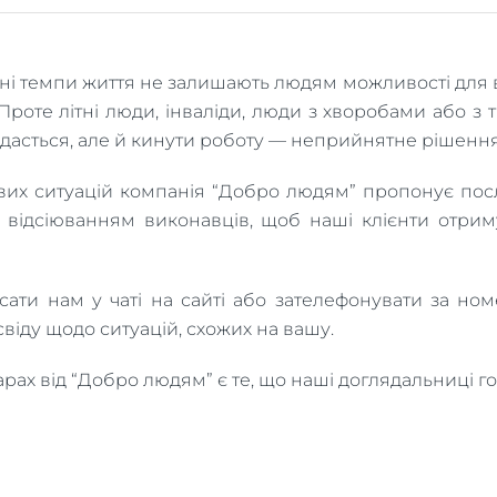
ені темпи життя не залишають людям можливості для 
. Проте літні люди, інваліди, люди з хворобами або 
вдасться, але й кинути роботу — неприйнятне рішення
вих ситуацій компанія “Добро людям” пропонує посл
а відсіюванням виконавців, щоб наші клієнти отр
ати нам у чаті на сайті або зателефонувати за но
віду щодо ситуацій, схожих на вашу.
ах від “Добро людям” є те, що наші доглядальниці гот