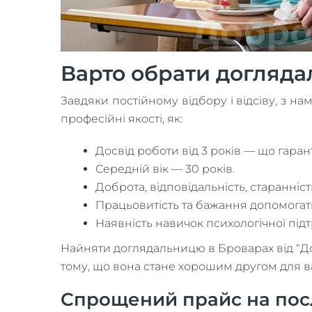
Варто обрати догляда
Завдяки постійному відбору і відсіву, з н
професійні якості, як:
Досвід роботи від 3 років — що гаран
Середній вік — 30 років.
Доброта, відповідальність, старанність
Працьовитість та бажання допомогат
Наявність навичок психологічної під
Найняти доглядальницю в Броварах від “До
тому, що вона стане хорошим другом для ва
Спрощений прайс на посл