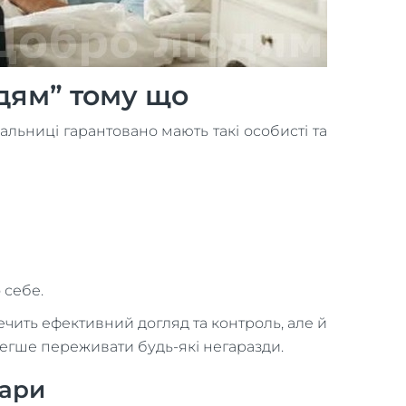
дям” тому що
альниці гарантовано мають такі особисті та
 себе.
чить ефективний догляд та контроль, але й
легше переживати будь-які негаразди.
вари