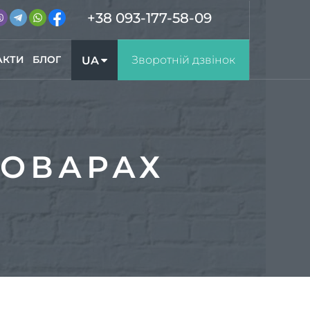
+38 093-177-58-09
АКТИ
БЛОГ
Зворотній дзвінок
UA
RU
РОВАРАХ