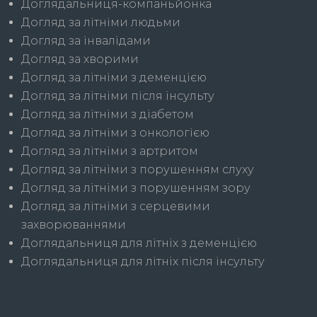
Доглядальниця-компаньйонка
Догляд за літніми людьми
Догляд за інвалідами
Догляд за хворими
Догляд за літніми з деменцією
Догляд за літніми після інсульту
Догляд за літніми з діабетом
Догляд за літніми з онкологією
Догляд за літніми з артритом
Догляд за літніми з порушенням слуху
Догляд за літніми з порушенням зору
Догляд за літніми з серцевими
захворюваннями
Доглядальниця для літніх з деменцією
Доглядальниця для літніх після інсульту