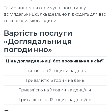
Таким чином ви отримуєте погодинну
доглядальницю, яка ідеально підходить для вас
і вашої близької людини.
Вартість послуги
«Доглядальниця
погодинно»
Ціна доглядальниці без проживання в сім'ї
В
Тривалістю 2 години на день
в
Тривалістю 6 годин на день
в
Тривалістю на 9 годин на день/ніч
в
Тривалістю на 12 годин на день/ніч
в