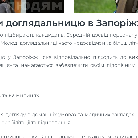
и доглядальницю в Запоріж
підбирають кандидатів. Середній досвід персоналу – 
 Молоді доглядальниці часто недосвідчені, а більш лі
у Запоріжжі, яка відповідально підходить до викон
ацієнта, намагаються забезпечити своїм підопічни
 та на милицях,
 догляду в домашніх умовах та медичних закладах. Ї
еабілітації та відновлення.
похилого віку. Якщо родичі не мають можливості д