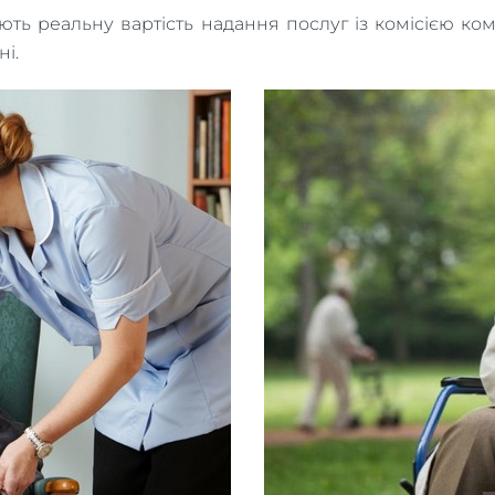
 реальну вартість надання послуг із комісією компан
ні.