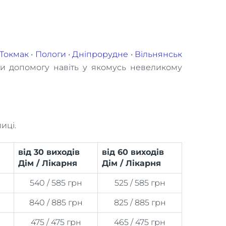
Токмак
•
Пологи
•
Дніпрорудне
•
Вільнянськ
ти допомогу навіть у якомусь невеликому
иці.
від 30 виходів
від 60 виходів
Дім / Лікарня
Дім / Лікарня
н
540 / 585 грн
525 / 585 грн
н
840 / 885 грн
825 / 885 грн
475 / 475 грн
465 / 475 грн