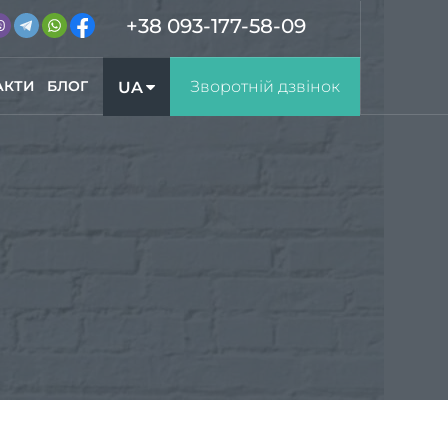
+38 093-177-58-09
АКТИ
БЛОГ
Зворотній дзвінок
UA
RU