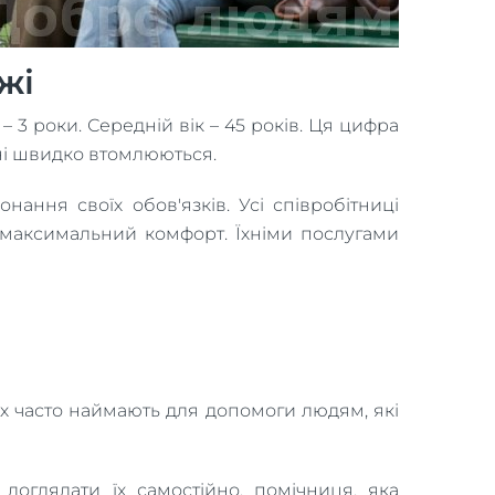
жі
3 роки. Середній вік – 45 років. Ця цифра
тні швидко втомлюються.
ання своїх обов'язків. Усі співробітниці
м максимальний комфорт. Їхніми послугами
х часто наймають для допомоги людям, які
оглядати їх самостійно, помічниця, яка