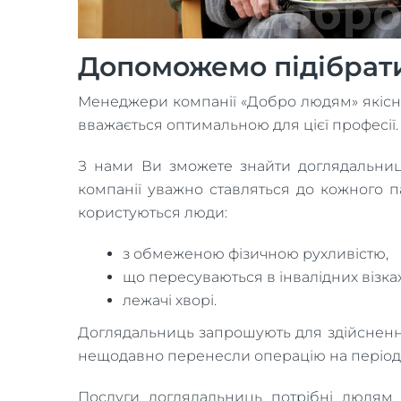
Допоможемо підібрат
Менеджери компанії «Добро людям» якісно 
вважається оптимальною для цієї професії.
З нами Ви зможете знайти доглядальницю 
компанії уважно ставляться до кожного п
користуються люди:
з обмеженою фізичною рухливістю,
що пересуваються в інвалідних візках
лежачі хворі.
Доглядальниць запрошують для здійснення
нещодавно перенесли операцію на період р
Послуги доглядальниць потрібні людям 