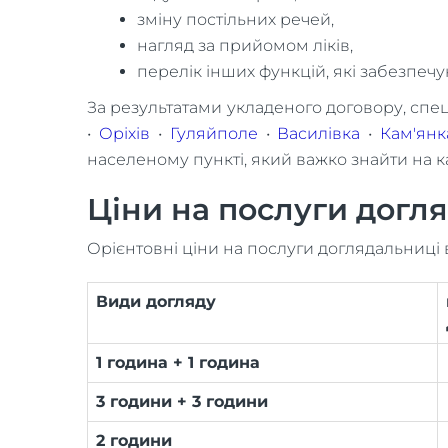
зміну постільних речей,
нагляд за прийомом ліків,
перелік інших функцій, які забезпеч
За результатами укладеного договору, спец
•
Оріхів
•
Гуляйполе
•
Василівка
•
Кам'янк
населеному пункті, який важко знайти на к
Ціни на послуги догл
Орієнтовні ціни на послуги доглядальниці в
Види догляду
1 година + 1 година
3 години + 3 години
2 години