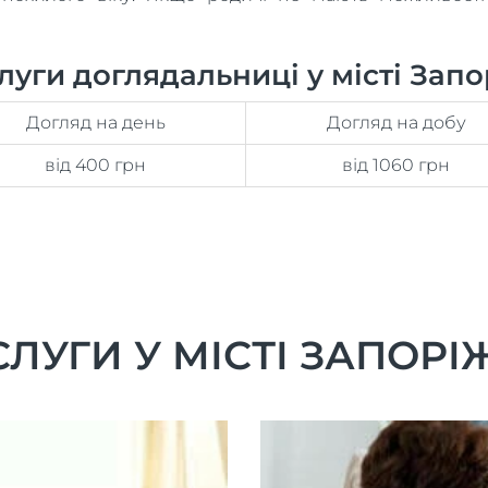
уги доглядальниці у місті Зап
Догляд на день
Догляд на добу
від 400 грн
від 1060 грн
ЛУГИ У МІСТІ ЗАПОР