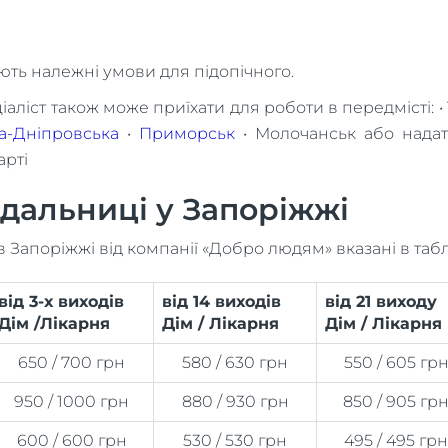
ують належні умови для підопічного.
іаліст також може приїхати для роботи в передмісті: •
а-Дніпровська
•
Приморськ
• Молочанськ або нада
арті
ядальниці у Запоріжжі
 Запоріжжі від компанії «Добро людям» вказані в табл
від 3-х виходів
від 14 виходів
від 21 виходу
Дім /Лікарня
Дім / Лікарня
Дім / Лікарня
650 / 700 грн
580 / 630 грн
550 / 605 гр
950 / 1000 грн
880 / 930 грн
850 / 905 гр
600 / 600 грн
530 / 530 грн
495 / 495 грн