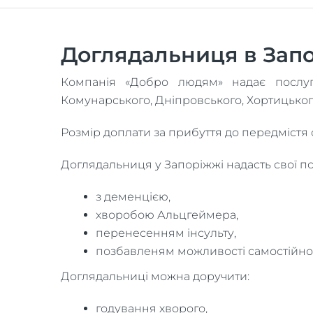
Доглядальниця в Зап
Компанія «Добро людям» надає послуги
Комунарського, Дніпровського, Хортицького
Розмір доплати за прибуття до передмістя с
Доглядальниця у Запоріжжі надасть свої по
з деменцією,
хворобою Альцгеймера,
перенесенням інсульту,
позбавленям можливості самостійно
Доглядальниці можна доручити:
годування хворого,