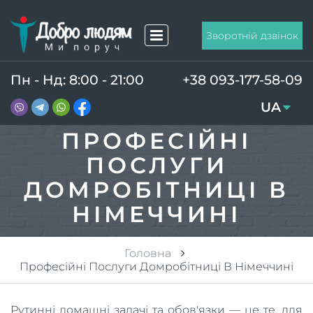
Зворотній дзвінок
Пн - Нд: 8:00 - 21:00
+38 093-177-58-09
UA
RU
ПРОФЕСІЙНІ
ПОСЛУГИ
ДОМРОБІТНИЦІ В
НІМЕЧЧИНІ
Головна
Професійні Послуги Домробітниці В Німеччині
Рутинні домашні задачі та обов'язки — це те, для