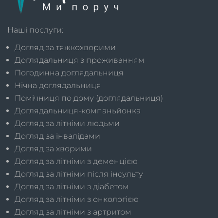
Наші послуги:
Догляд за тяжкохворими
Доглядальниця з проживанням
Погодинна доглядальниця
Нічна доглядальниця
Помічниця по дому (доглядальниця)
Доглядальниця-компаньйонка
Догляд за літніми людьми
Догляд за інвалідами
Догляд за хворими
Догляд за літніми з деменцією
Догляд за літніми після інсульту
Догляд за літніми з діабетом
Догляд за літніми з онкологією
Догляд за літніми з артритом