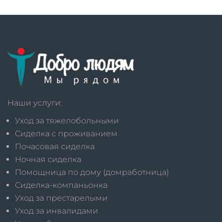
Наши услуги:
Уход за тяжелобольными
Сиделка с проживанием
Почасовая сиделка
Ночная сиделка
Помощница по дому (домработница)
Сиделка-компаньонка
Уход за престарелыми
Уход за инвалидами