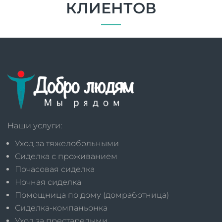
КЛИЕНТОВ
Наши услуги:
Уход за тяжелобольными
Сиделка с проживанием
Почасовая сиделка
Ночная сиделка
Помощница по дому (домработница)
Сиделка-компаньонка
Уход за престарелыми