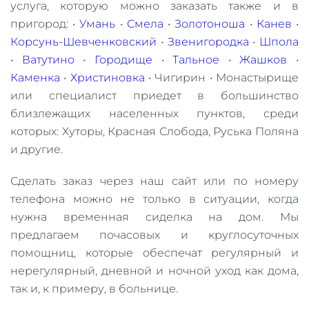
услуга, которую можно заказать также и в
пригород: •
Умань
•
Смела
•
Золотоноша
•
Канев
•
Корсунь-Шевченковский
•
Звенигородка
•
Шпола
•
Ватутино
•
Городище
•
Тальное
•
Жашков
•
Каменка
•
Христиновка
• Чигирин • Монастырище
или специалист приедет в большинство
близлежащих населенных пунктов, среди
которых: Хуторы, Красная Слобода, Руська Поляна
и другие.
Сделать заказ через наш сайт или по номеру
телефона можно не только в ситуации, когда
нужна временная сиделка на дом. Мы
предлагаем почасовых и круглосуточных
помощниц, которые обеспечат регулярный и
нерегулярный, дневной и ночной уход как дома,
так и, к примеру, в больнице.