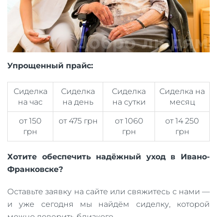
Упрощенный прайс:
Сиделка
Сиделка
Сиделка
Сиделка на
на час
на день
на сутки
месяц
от 150
от 475 грн
от 1060
от 14 250
грн
грн
грн
Хотите обеспечить надёжный уход в Ивано-
Франковске?
Оставьте заявку на сайте или свяжитесь с нами —
и уже сегодня мы найдём сиделку, которой
можно доверить близкого.