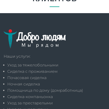
Наши услуги:
Уход за тяжелобольными
Сиделка с проживанием
Почасовая сиделка
Ночная сиделка
Помощница по дому (домработница)
Сиделка-компаньонка
Уход за престарелыми