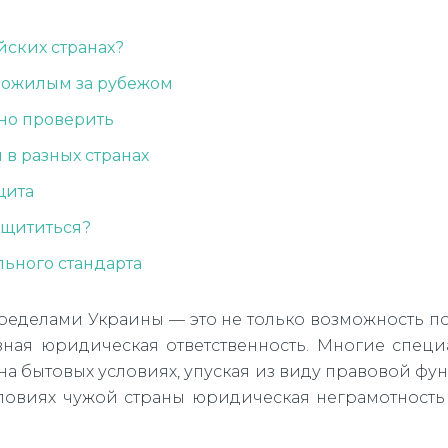
йских странах?
 пожилым за рубежом
но проверить
 в разных странах
щита
ащититься?
ьного стандарта
пределами Украины — это не только возможность п
зная юридическая ответственность. Многие специ
на бытовых условиях, упуская из виду правовой фу
словиях чужой страны юридическая неграмотность