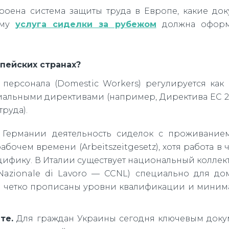
троена система защиты труда в Европе, какие до
ему
услуга сиделки за рубежом
должна оформ
пейских странах?
персонала (Domestic Workers) регулируется ка
иальными директивами (например, Директива ЕС 20
руда).
Германии деятельность сиделок с проживанием
бочем времени (Arbeitszeitgesetz), хотя работа в 
цифику. В Италии существует национальный колле
o Nazionale di Lavoro — CCNL) специально для д
 где четко прописаны уровни квалификации и мини
те.
Для граждан Украины сегодня ключевым доку