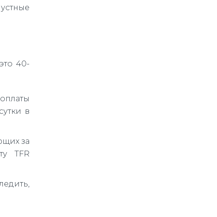
 устные
это 40-
оплаты
сутки в
ющих за
ту TFR
ледить,