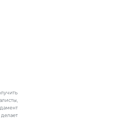
олучить
алисты,
ндамент
 делает