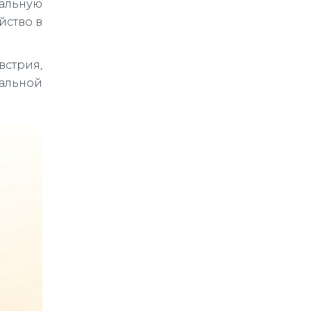
гальную
йство в
стрия,
ральной