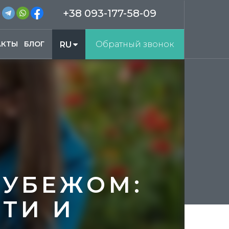
+38 093-177-58-09
АКТЫ
БЛОГ
Обратный звонок
RU
UA
РУБЕЖОМ:
ТИ И