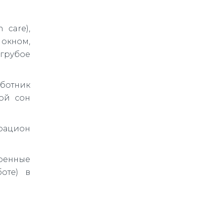
 care),
окном,
грубое
ботник
ой сон
рацион
оренные
оте) в