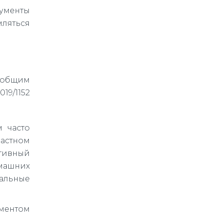
кументы
ляться
к общим
19/1152
 часто
частном
ктивный
омашних
мальные
ментом