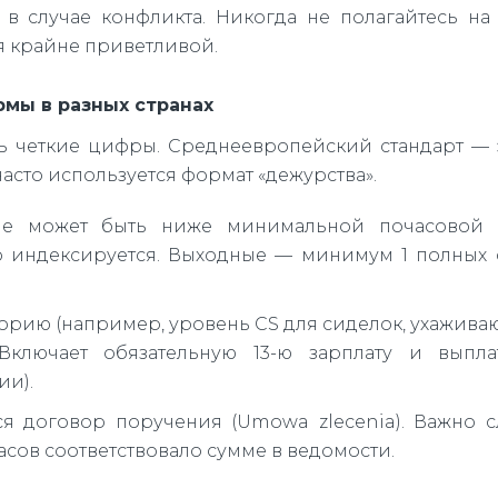
 случае конфликта. Никогда не полагайтесь на
я крайне приветливой.
рмы в разных странах
 четкие цифры. Среднеевропейский стандарт — 
часто используется формат «дежурства».
не может быть ниже минимальной почасовой 
но индексируется. Выходные — минимум 1 полных 
орию (например, уровень CS для сиделок, ухажива
Включает обязательную 13-ю зарплату и выпла
ии).
я договор поручения (Umowa zlecenia). Важно с
асов соответствовало сумме в ведомости.