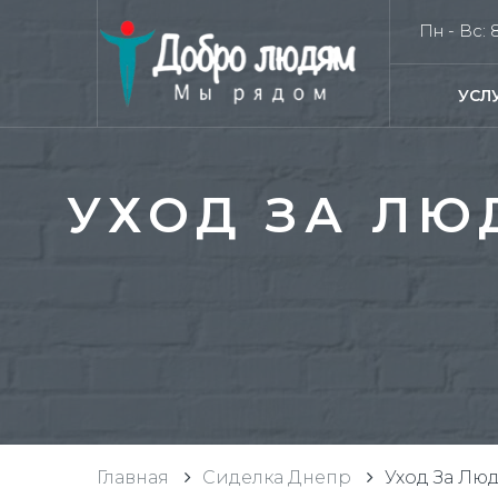
Пн - Вс: 8
УСЛ
УХОД ЗА ЛЮ
Главная
Сиделка Днепр
Уход За Лю