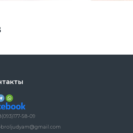
В
нтакты
8(093)177-58-09
obroljudyam@gmail.com