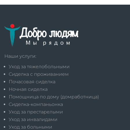
Наши услуги:
Уход за тяжелобольными
Сиделка с проживанием
Почасовая сиделка
Ночная сиделка
Помощница по дому (домработница)
Сиделка-компаньонка
Уход за престарелыми
Уход за инвалидами
Уход за больными