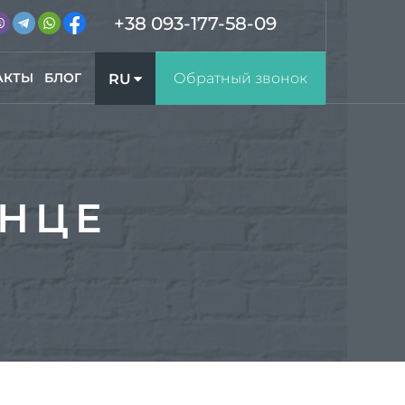
+38 093-177-58-09
АКТЫ
БЛОГ
Обратный звонок
RU
UA
ИНЦЕ