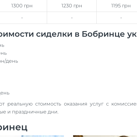
1300 грн
1230 грн
1195 грн
-
-
-
оимости сиделки в Бобринце ук
нь
ень
рн/день
день
реальную стоимость оказания услуг с комиссией
ные и праздничные дни.
ринец