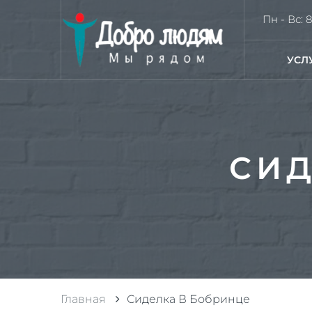
Пн - Вс: 8
УСЛ
СИД
Главная
Сиделка В Бобринце