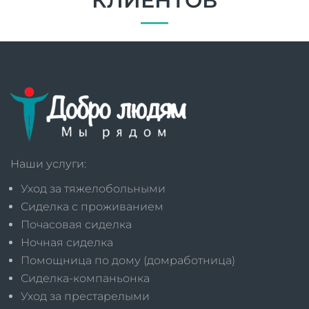
КЛИЕНТОВ
Наши услуги:
Уход за тяжелобольными
Сиделка с проживанием
Почасовая сиделка
Ночная сиделка
Помощница по дому (домработница)
Сиделка-компаньонка
Уход за престарелыми