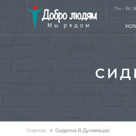
Пн - Вс: 8
УСЛ
СИД
Главная
Сиделка В Дунаевцах