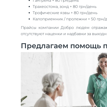
Гангрена + 80 грн/день
Трахеостома, зонд + 80 грн/день
Трофические язвы + 80 грн/день
Калоприемник / пролежни + 50 грн/
Прайсы компании Добро людям отражают 
отсутствуют наценки и надбавки за выход
Предлагаем помощь п