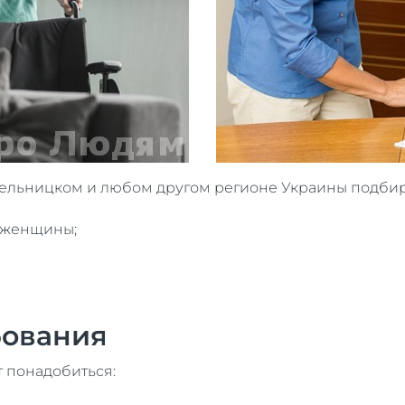
ельницком и любом другом регионе Украины подбир
 женщины;
бования
т понадобиться: