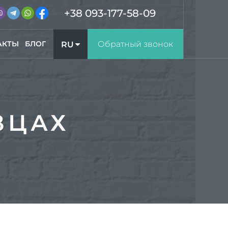
+38 093-177-58-09
АКТЫ
БЛОГ
Обратный звонок
RU
UA
ВЦАХ