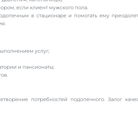
ром, если клиент мужского пола.
одопечным в стационаре и помогать ему преодолет
ия.
 выполнением услуг;
тории и пансионаты;
ов.
летворение потребностей подопечного. Залог кач