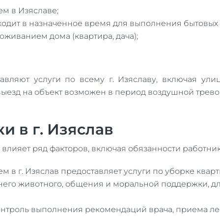
ем в Изяславе;
ходит в назначенное время для выполнения бытовых
роживанием дома (квартира, дача);
вляют услуги по всему г. Изяславу, включая ули
выезд на объект возможен в период воздушной трев
и в г. Изяслав
 влияет ряд факторов, включая обязанности работни
м в г. Изяслав предоставляет услуги по уборке квар
него животного, общения и моральной поддержки, дл
нтроль выполнения рекомендаций врача, приема лека