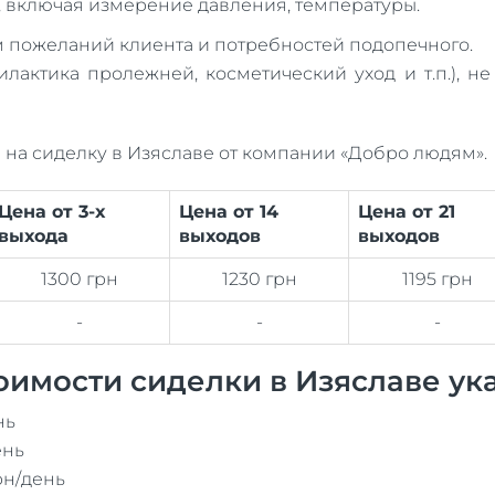
 включая измерение давления, температуры.
м пожеланий клиента и потребностей подопечного.
лактика пролежней, косметический уход и т.п.), н
на сиделку в Изяславе от компании «Добро людям».
Цена от 3-х
Цена от 14
Цена от 21
выхода
выходов
выходов
1300 грн
1230 грн
1195 грн
-
-
-
имости сиделки в Изяславе ук
нь
ень
рн/день