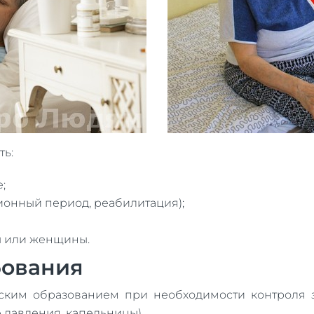
ь:
;
ионный период, реабилитация);
ы или женщины.
бования
ским образованием при необходимости контроля 
 давления, капельницы).