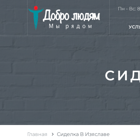
Пн - Вс: 8
УСЛ
СИД
Главная
Сиделка В Изяславе