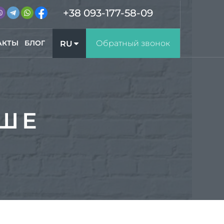
+38 093-177-58-09
АКТЫ
БЛОГ
Обратный звонок
RU
UA
УШЕ