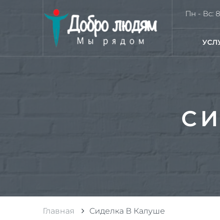
Пн - Вс: 8
УСЛ
СИ
Главная
Сиделка В Калуше