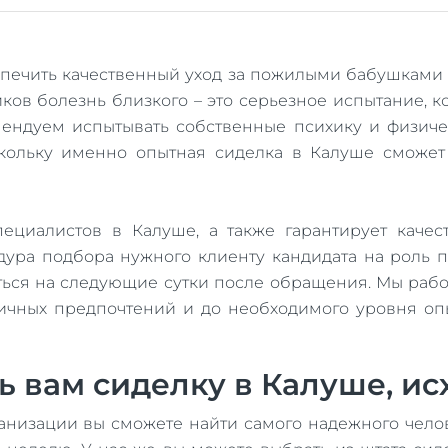
спечить качественный уход за пожилыми бабушками 
в болезнь близкого – это серьезное испытание, ко
мендуем испытывать собственные психику и физичес
скольку именно опытная сиделка в Калуше сможе
ециалистов в Калуше, а также гарантирует каче
дура подбора нужного клиенту кандидата на роль
ться на следующие сутки после обращения. Мы раб
 личных предпочтений и до необходимого уровня о
 вам сиделку в Калуше, исх
рганизации вы сможете найти самого надежного чело