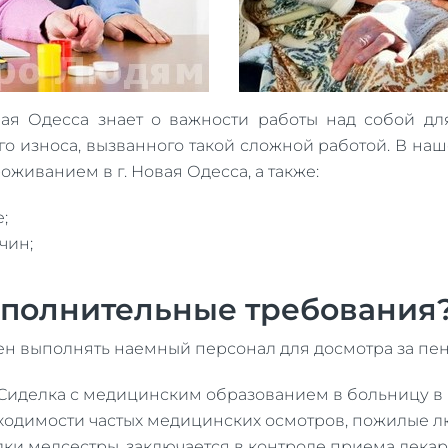
вая Одесса знает о важности работы над собой д
го износа, вызванного такой сложной работой. В на
оживанием в г. Новая Одесса, а также:
;
чин;
ополнительные требования
жен выполнять наемный персонал для досмотра за пе
Сиделка с медицинским образованием в больницу в Н
ходимости частых медицинских осмотров, пожилые л
лки медсестры, заключается в контроле приема лекар