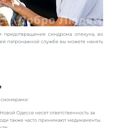
ля предотвращения синдрома опекуна, во
шей патронажной службе вы можете нанять
?
нсионерами:
овой Одессе несет ответственность за
юди также часто принимают медикаменты.
ств;