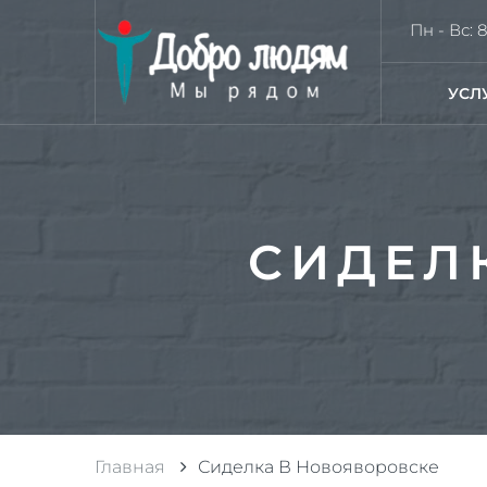
Пн - Вс: 8
УСЛ
СИДЕЛ
Главная
Сиделка В Новояворовске