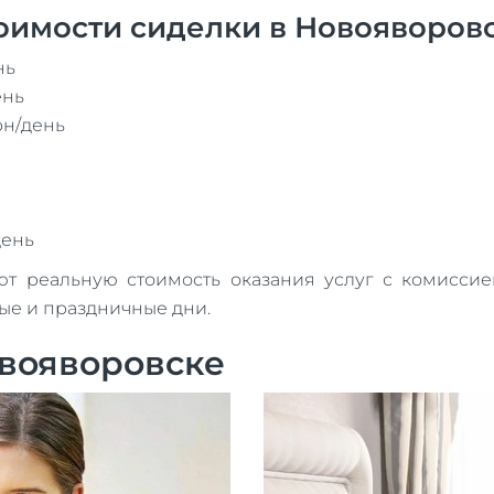
оимости сиделки в Новояворовс
нь
ень
рн/день
день
реальную стоимость оказания услуг с комиссией
ные и праздничные дни.
овояворовске