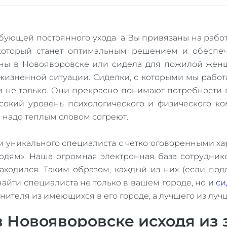
бующей постоянного ухода а Вы привязаны на работ
 который станет оптимальным решением и обесп
ны в Новояворовске или сидела для пожилой жен
жизненной ситуации. Сиделки, с которыми мы работ
и не только. Они прекрасно понимают потребности
ысокий уровень психологического и физического ко
де надо теплым словом согреют.
ом уникального специалиста с четко оговоренными х
людям». Наша огромная электронная база сотрудник
аходился. Таким образом, каждый из них (если под
айти специалиста не только в вашем городе, но и
си
лнителя из имеющихся в его городе, а лучшего из луч
 Новояворовске исходя из 