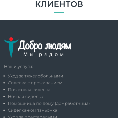
КЛИЕНТОВ
Наши услуги:
Уход за тяжелобольными
Сиделка с проживанием
Почасовая сиделка
Ночная сиделка
Помощница по дому (домработница)
Сиделка-компаньонка
Уход за престарелыми