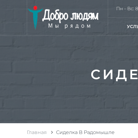
Пн - Вс: 8
УСЛ
СИД
Главная
Сиделка В Радомышле