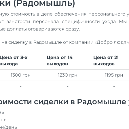
лки (Радомышль)
ную стоимость в деле обеспечения персонального 
г, занятости персонала, специфичности ухода. Мы
ые доплаты оговариваются сразу.
 на сиделку в Радомышле от компании «Добро людям
Цена от 3-х
Цена от 14
Цена от 21
выхода
выходов
выходов
1300 грн
1230 грн
1195 грн
-
-
-
оимости сиделки в Радомышле 
нь
ень
рн/день