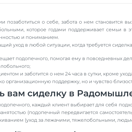
ии позаботиться о себе, забота о нем становится в
 больными, которое годами поддерживает семьи в э
венностью и пониманием.
щий уход в любой ситуации, когда требуется сиделка
щает подопечного, помогая ему в повседневных делах
лобольного;
ентом и заботится о нем 24 часа в сутки, кроме ухо
ько организационную поддержку, но и чувство близос
ь вам сиделку в Радомышле
подопечного, каждый клиент выбирает для себя под
й занятостью (подопечный передвигается самостояте
роживанием (уход за лежачими, тяжелобольными, людь