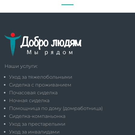
Наши услуги:
Уход за тяжелобольными
Сиделка с проживанием
Почасовая сиделка
Ночная сиделка
Помощница по дому (домработница)
Сиделка-компаньонка
Уход за престарелыми
Уход за инвалидами