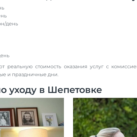
нь
ень
рн/день
день
реальную стоимость оказания услуг с комиссией
ные и праздничные дни.
о уходу в Шепетовке