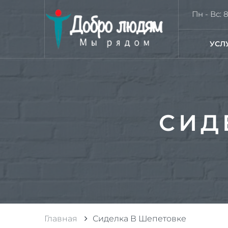
Пн - Вс: 8
УСЛ
СИД
Главная
Сиделка В Шепетовке