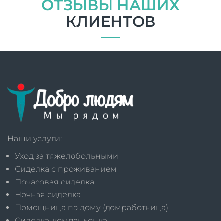
ОТЗЫВЫ НАШИХ
КЛИЕНТОВ
Наши услуги:
Уход за тяжелобольными
Сиделка с проживанием
Почасовая сиделка
Ночная сиделка
Помощница по дому (домработница)
Сиделка-компаньонка