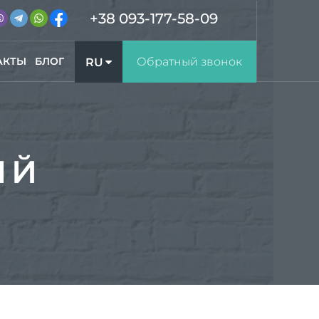
+38 093-177-58-09
АКТЫ
БЛОГ
Обратный звонок
RU
UA
ЫЙ