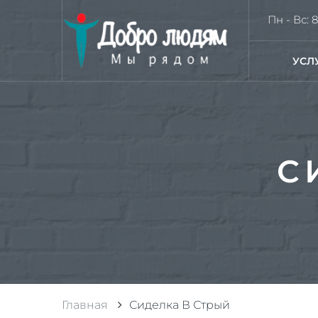
Пн - Вс: 8
УСЛ
С
Главная
Сиделка В Стрый