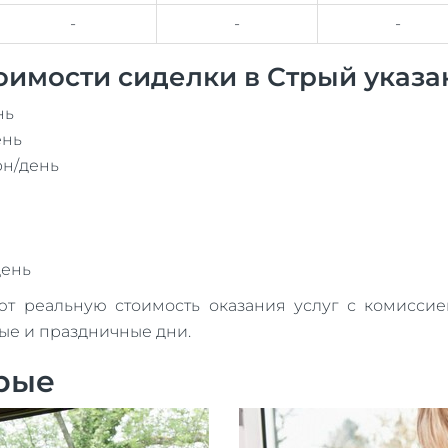
-
-
-
оимости сиделки в Стрый указа
нь
ень
рн/день
день
реальную стоимость оказания услуг с комиссией
ные и праздничные дни.
трые