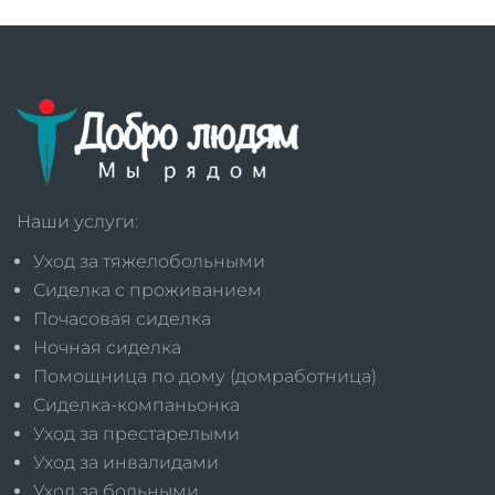
Наши услуги:
Уход за тяжелобольными
Сиделка с проживанием
Почасовая сиделка
Ночная сиделка
Помощница по дому (домработница)
Сиделка-компаньонка
Уход за престарелыми
Уход за инвалидами
Уход за больными