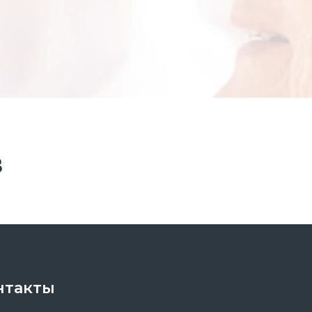
В
нтакты