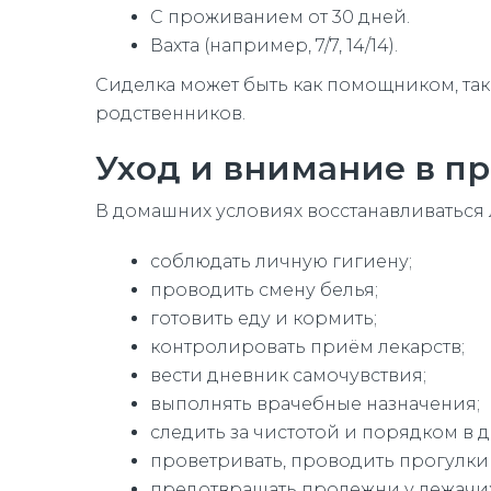
С проживанием от 30 дней.
Вахта (например, 7/7, 14/14).
Сиделка может быть как помощником, та
родственников.
Уход и внимание в п
В домашних условиях восстанавливаться л
соблюдать личную гигиену;
проводить смену белья;
готовить еду и кормить;
контролировать приём лекарств;
вести дневник самочувствия;
выполнять врачебные назначения;
следить за чистотой и порядком в д
проветривать, проводить прогулки 
предотвращать пролежни у лежачих