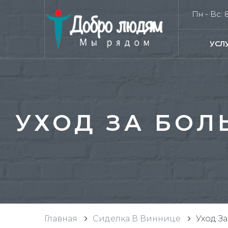
Пн - Вс: 8
УСЛ
УХОД ЗА БОЛ
Главная
Сиделка В Виннице
Уход З