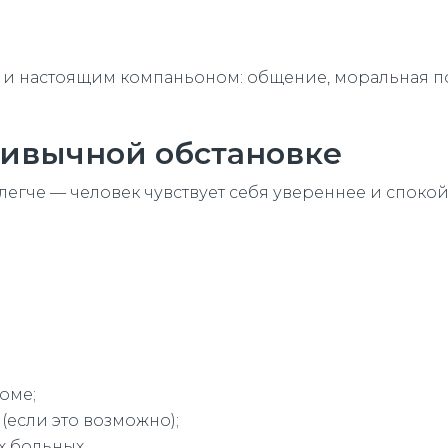
к и настоящим компаньоном: общение, моральная п
ривычной обстановке
егче — человек чувствует себя увереннее и спокой
оме;
(если это возможно);
 больных.