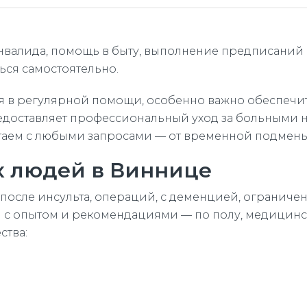
алида, помощь в быту, выполнение предписаний в
ся самостоятельно.
ся в регулярной помощи, особенно важно обеспечи
едоставляет профессиональный уход за больными н
отаем с любыми запросами — от временной подмены
х людей в Виннице
после инсульта, операций, с деменцией, огранич
с опытом и рекомендациями — по полу, медицинск
ства: