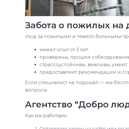
Забота о пожилых на
Уход за пожилыми и тяжело больными треб
имеют опыт от 3 лет;
проверены, прошли собеседование
стрессоустойчивы, вежливы, умеют 
предоставляют рекомендации и сп
Если специалист не подошёл — мы беспл
вопросы.
Агентство “Добро лю
Как мы работаем:
Оставляете заявку на сайте или по т