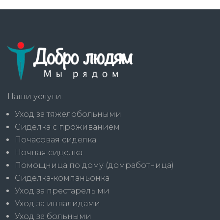
Наши услуги:
Уход за тяжелобольными
Сиделка с проживанием
Почасовая сиделка
Ночная сиделка
Помощница по дому (домработница)
Сиделка-компаньонка
Уход за престарелыми
Уход за инвалидами
Уход за больными