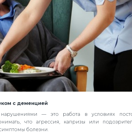
еком с деменцией
 нарушениями — это работа в условиях пост
нимать, что агрессия, капризы или подозрител
а симптомы болезни.