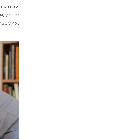
никации
сиделке
оверия,