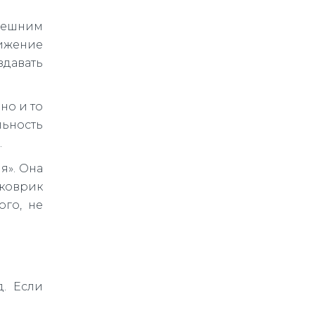
нешним
вижение
давать
но и то
ьность
.
я». Она
коврик
ого, не
. Если