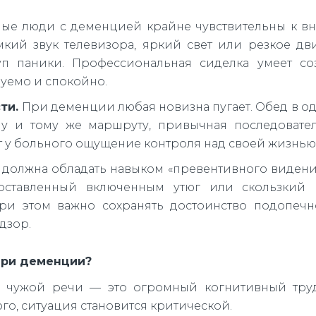
е люди с деменцией крайне чувствительны к в
кий звук телевизора, яркий свет или резкое д
п паники. Профессиональная сиделка умеет соз
азуемо и спокойно.
ти.
При деменции любая новизна пугает. Обед в од
у и тому же маршруту, привычная последовател
т у больного ощущение контроля над своей жизнью
должна обладать навыком «превентивного видени
 оставленный включенным утюг или скользкий 
При этом важно сохранять достоинство подопечн
дзор.
при деменции?
 чужой речи — это огромный когнитивный труд
го, ситуация становится критической.