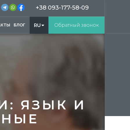
+38 093-177-58-09
АКТЫ
БЛОГ
Обратный звонок
RU
UA
: ЯЗЫК И
ВНЫЕ