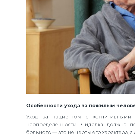
Особенности ухода за пожилым челов
Уход за пациентом с когнитивными
неопределенности. Сиделка должна по
больного — это не черты его характера, 