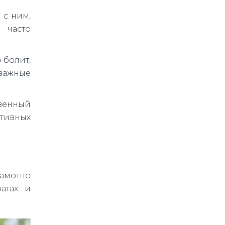
 с ним,
 часто
 болит,
 важные
твенный
итивных
рамотно
атах и