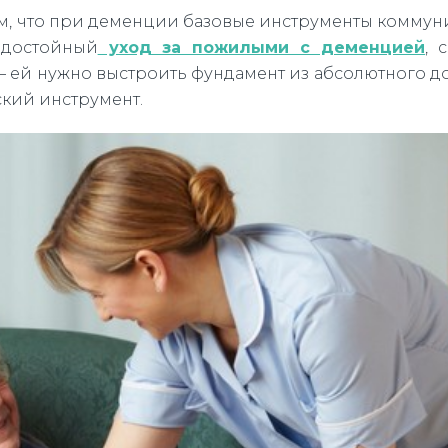
том, что при деменции базовые инструменты комму
 достойный
уход за пожилыми с деменцией
, 
— ей нужно выстроить фундамент из абсолютного д
ский инструмент.