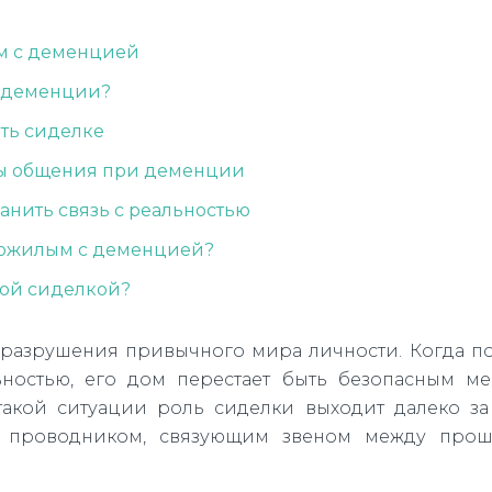
ом с деменцией
и деменции?
ать сиделке
ты общения при деменции
анить связь с реальностью
 пожилым с деменцией?
ной сиделкой?
 разрушения привычного мира личности. Когда 
ьностью, его дом перестает быть безопасным ме
такой ситуации роль сиделки выходит далеко з
ся проводником, связующим звеном между про