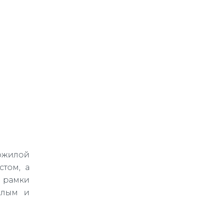
пожилой
стом, а
а рамки
шлым и