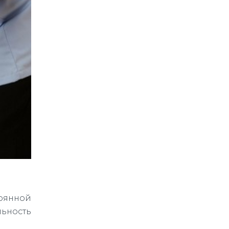
оянной
ьность