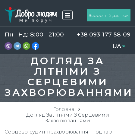
Зворотній дзвінок
Пн - Нд: 8:00 - 21:00
+38 093-177-58-09
UA
RU
ДОГЛЯД ЗА
ЛІТНІМИ З
СЕРЦЕВИМИ
ЗАХВОРЮВАННЯМИ
Головна
Догляд За Літніми З Серцевими
Захворюваннями
Серцево-судинні захворювання — одна з