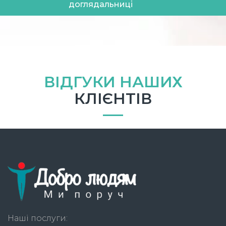
доглядальниці
ВІДГУКИ НАШИХ
КЛІЄНТІВ
Наші послуги: