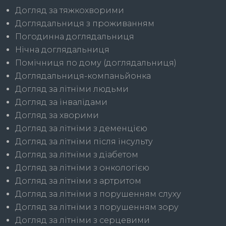
Догляд за тяжкохворими
Доглядальниця з проживанням
Погодинна доглядальниця
Нічна доглядальниця
Помічниця по дому (доглядальниця)
Доглядальниця-компаньйонка
Догляд за літніми людьми
Догляд за інвалідами
Догляд за хворими
Догляд за літніми з деменцією
Догляд за літніми після інсульту
Догляд за літніми з діабетом
Догляд за літніми з онкологією
Догляд за літніми з артритом
Догляд за літніми з порушенням слуху
Догляд за літніми з порушенням зору
Догляд за літніми з серцевими