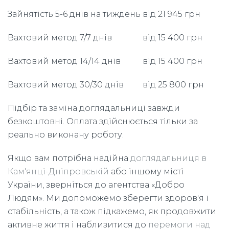
Зайнятість 5-6 днів на тиждень
від 21 945 грн
Вахтовий метод 7/7 днів
від 15 400 грн
Вахтовий метод 14/14 днів
від 15 400 грн
Вахтовий метод 30/30 днів
від 25 800 грн
Підбір та заміна доглядальниці завжди
безкоштовні. Оплата здійснюється тільки за
реально виконану роботу.
Якщо вам потрібна надійна
доглядальниця в
Кам'янці-Дніпровській
або іншому місті
України, зверніться до агентства «Добро
Людям». Ми допоможемо зберегти здоров'я і
стабільність, а також підкажемо, як продовжити
активне життя і наблизитися до
перемоги над