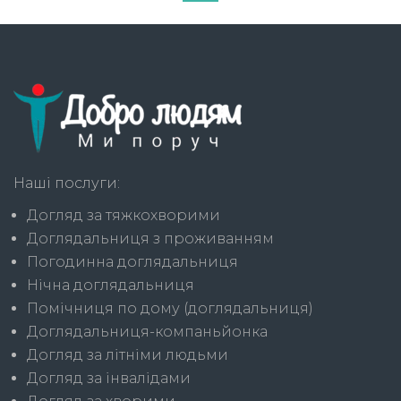
Наші послуги:
Догляд за тяжкохворими
Доглядальниця з проживанням
Погодинна доглядальниця
Нічна доглядальниця
Помічниця по дому (доглядальниця)
Доглядальниця-компаньйонка
Догляд за літніми людьми
Догляд за інвалідами