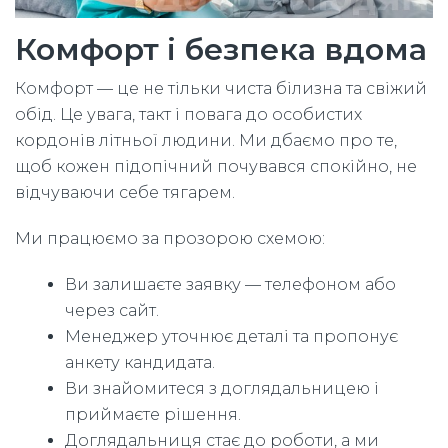
Комфорт і безпека вдома
Комфорт — це не тільки чиста білизна та свіжий
обід. Це увага, такт і повага до особистих
кордонів літньої людини. Ми дбаємо про те,
щоб кожен підопічний почувався спокійно, не
відчуваючи себе тягарем.
Ми працюємо за прозорою схемою:
Ви залишаєте заявку — телефоном або
через сайт.
Менеджер уточнює деталі та пропонує
анкету кандидата.
Ви знайомитеся з доглядальницею і
приймаєте рішення.
Доглядальниця стає до роботи, а ми