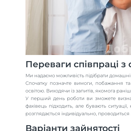
Переваги співпраці з
Ми надаємо можливість підібрати домашній
Спочатку позначте вимоги, побажання т
освітою. Виходячи із запитів, якомога ран
У перший день роботи ви зможете визначи
фахівець підходить, але бувають ситуаці
розглядається індивідуально, проводиться
Варіанти зайнятості