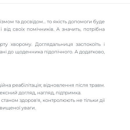
ізмом та досвідом… то якість допомоги буде
від своїх помічників. А значить, потрібна
ту хворому. Доглядальниця заспокоїть і
ані до щоденника підопічного. А додатково,
йна реабілітація; відновлення після травм.
ексний догляд, нагляд, підтримка.
станом здоров'я, контролюють не тільки дії
вищеної уваги.