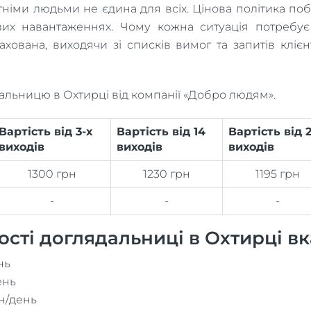
ітніми людьми не єдина для всіх. Цінова політика побу
ових навантаженнях. Чому кожна ситуація потребує
ахована, виходячи зі списків вимог та запитів кл
ядальницю в Охтирці від компанії «Добро людям».
Вартість від 3-х
Вартість від 14
Вартість від 2
виходів
виходів
виходів
1300 грн
1230 грн
1195 грн
-
-
-
сті доглядальниці в Охтирці вк
нь
ень
рн/день