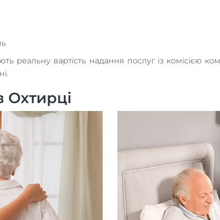
нь
 реальну вартість надання послуг із комісією компан
ні.
в Охтирці