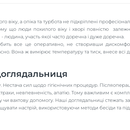
о віку, а опіка та турбота не підкріплені професіонал
у що люди похилого віку і хворі повністю залежні 
 людина, участь якої часто доречна і дуже доречна.
обить все це оперативно, не створивши дискомфор
асно. Вона ж вимірює температуру та тиск, внесе всі д
доглядальниця
естача сил щодо гігієнічних процедур. Післяопераці
страхи, невпевненість, апатію. Тому важливим є компл
у чи вахтову допомогу. Наші доглядальниці стежать за 
щувати настрій, використовуючи методи бесіди та під