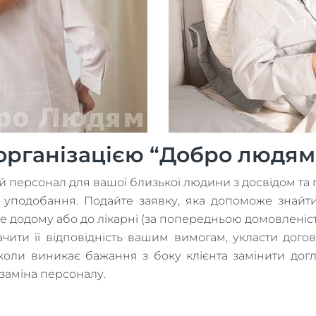
 організацією “Добро людям
 персонал для вашої близької людини з досвідом та 
а уподобання. Подайте заявку, яка допоможе знайт
іше додому або до лікарні (за попередньою домовлені
ти її відповідність вашим вимогам, укласти догові
ї, коли виникає бажання з боку клієнта замінити до
 заміна персоналу.