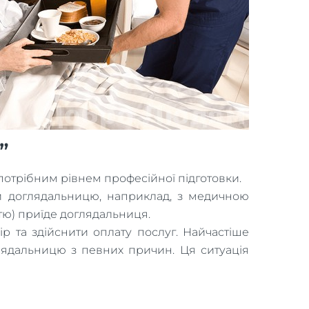
”
потрібним рівнем професійної підготовки.
и доглядальницю, наприклад, з медичною
стю) приїде доглядальниця.
р та здійснити оплату послуг. Найчастіше
глядальницю з певних причин. Ця ситуація