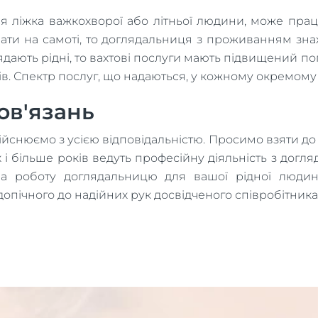
іля ліжка важкохворої або літньої людини, може пра
ати на самоті, то доглядальниця з проживанням зн
дають рідні, то вахтові послуги мають підвищений п
ів. Спектр послуг, що надаються, у кожному окремому
ов'язань
ійснюємо з усією відповідальністю. Просимо взяти до 
х і більше років ведуть професійну діяльність з догл
на роботу доглядальницю для вашої рідної людин
допічного до надійних рук досвідченого співробітника