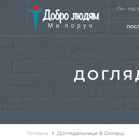
Пн - Нд: 8
ПОС
ДОГЛЯ
Головна
Доглядальниця В Охтирці