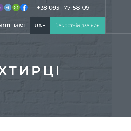
+38 093-177-58-09
АКТИ
БЛОГ
Зворотній дзвінок
UA
RU
ХТИРЦІ