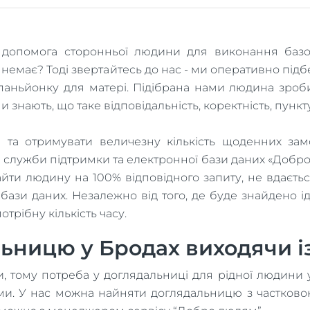
а допомога сторонньої людини для виконання базов
го немає? Тоді звертайтесь до нас - ми оперативно пі
аньйонку для матері. Підібрана нами людина зроби
 знають, що таке відповідальність, коректність, пунк
 та отримувати величезну кількість щоденних замо
 служби підтримки та електронної бази даних «Добр
айти людину на 100% відповідного запиту, не вдаєть
 бази даних. Незалежно від того, де буде знайдено і
трібну кількість часу.
ницю у Бродах виходячи із
, тому потреба у доглядальниці для рідної людини у
ами. У нас можна найняти доглядальницю з частково