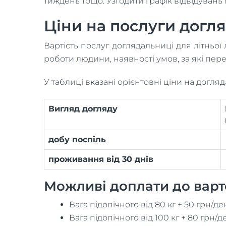
тиждень тощо. Узгодити графік відвідуван
Ціни на послуги догл
Вартість послуг доглядальниці для літньої
роботи людини, наявності умов, за які пер
У таблиці вказані орієнтовні ціни на догл
Вигляд догляду
добу поспіль
проживання від 30 днів
Можливі доплати до варто
Вага підопічного від 80 кг + 50 грн/де
Вага підопічного від 100 кг + 80 грн/д