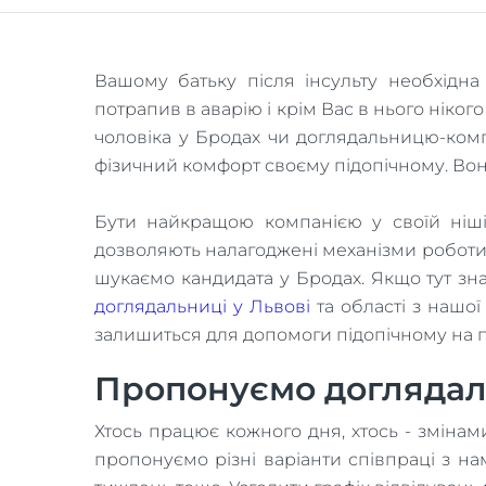
Вашому батьку після інсульту необхідн
потрапив в аварію і крім Вас в нього ніко
чоловіка у Бродах чи доглядальницю-комп
фізичний комфорт своєму підопічному. Вони
Бути найкращою компанією у своїй ніші
дозволяють налагоджені механізми роботи
шукаємо кандидата у Бродах. Якщо тут зн
доглядальниці у Львові
та області з нашої
залишиться для допомоги підопічному на по
Пропонуємо доглядаль
Хтось працює кожного дня, хтось - змінами
пропонуємо різні варіанти співпраці з н