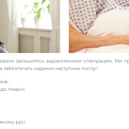
товано залишитесь задоволеними співпрацею. Ми пр
а забезпечать надання наступних послуг:
ків;
до лікарні;
жному русі.