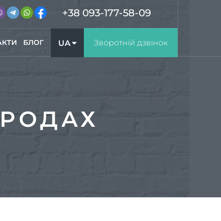
+38 093-177-58-09
АКТИ
БЛОГ
Зворотній дзвінок
UA
RU
БРОДАХ