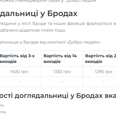
ь можна з менеджером сервісу “Добро людям”.
ядальниці у Бродах
 людини у місті Броди та інших фахівців формується 
едбачено додаткові плати тощо.
ядальницю у Бродах від компанії «Добро людям».
Вартість від 3-х
Вартість від 14
Вартість від 2
виходів
виходів
виходів
1400 грн
1330 грн
1295 грн
-
-
-
сті доглядальниці у Бродах вк
нь
ень