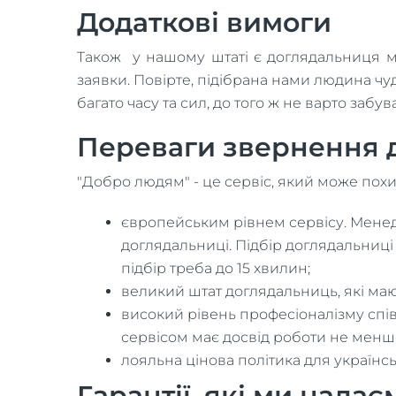
Додаткові вимоги
Також у нашому штаті є доглядальниця м
заявки. Повірте, підібрана нами людина чу
багато часу та сил, до того ж не варто забу
Переваги звернення 
"Добро людям" - це сервіс, який може похи
європейським рівнем сервісу. Менедж
доглядальниці. Підбір доглядальниці 
підбір треба до 15 хвилин;
великий штат доглядальниць, які мают
високий рівень професіоналізму спів
сервісом має досвід роботи не менше 
лояльна цінова політика для українс
Гарантії, які ми надає