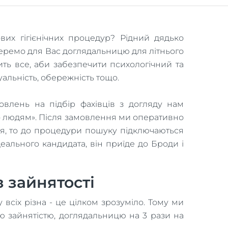
их гігієнічних процедур? Рідний дядько
дберемо для Вас доглядальницю для літнього
ть все, аби забезпечити психологічний та
туальність, обережність тощо.
влень на підбір фахівців з догляду нам
о людям». Після замовлення ми оперативно
ся, то до процедури пошуку підключаються
деального кандидата, він приїде до Броди і
 зайнятості
 всіх різна - це цілком зрозуміло. Тому ми
ю зайнятістю, доглядальницю на 3 рази на