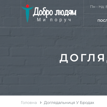
Пн - Нд: 8
ПОС
ДОГЛЯ
Головна
Доглядальниця У Бродах