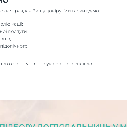
во виправдає Вашу довіру. Ми гарантуємо:
ліфікації;
ної послуги;
вців;
підопічного.
шого сервісу - запорука Вашого спокою.
ПІДБОРУ ДОГЛЯДАЛЬНИЦЬ У МІ