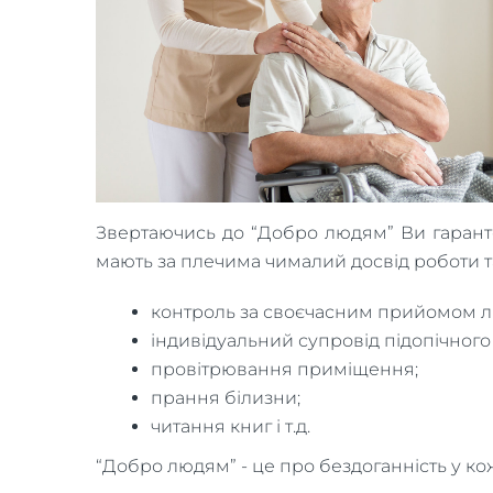
Звертаючись до “Добро людям” Ви гаран
мають за плечима чималий досвід роботи т
контроль за своєчасним прийомом лі
індивідуальний супровід підопічного 
провітрювання приміщення;
прання білизни;
читання книг і т.д.
“Добро людям” - це про бездоганність у ко