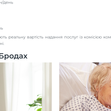
рн/день
нь
 реальну вартість надання послуг із комісією компан
ні.
 Бродах