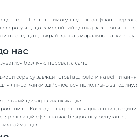
едсестра. Про такі вимогу щодо кваліфікації персо
дово розуміє, що самостійний догляд за хворим – це
вати про те, що це вкрай важко з моральної точки зору.
до нас
зуватися безліччю переваг, а саме:
ери сервісу завжди готові відповісти на всі питання
для літньої жінки здійснюється приблизно за годину, 
ь різний досвід та кваліфікацію;
робітників. Кожна доглядальниця для літньої людини 
3 років у цій сфері та має бездоганну репутацію;
ьких найманців.
мо