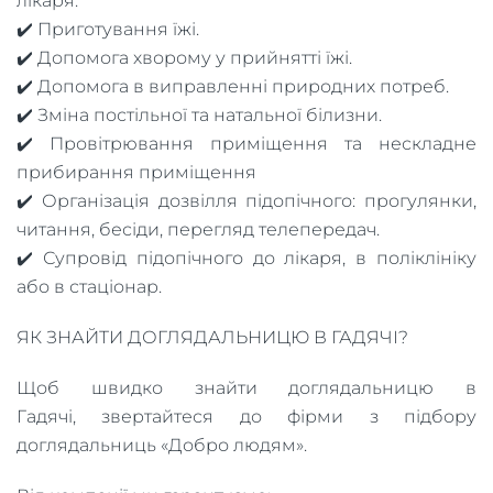
лікаря.
✔️ Приготування їжі.
✔️ Допомога хворому у прийнятті їжі.
✔️ Допомога в виправленні природних потреб.
✔️ Зміна постільної та натальної білизни.
✔️ Провітрювання приміщення та нескладне
прибирання приміщення
✔️ Організація дозвілля підопічного: прогулянки,
читання, бесіди, перегляд телепередач.
✔️ Супровід підопічного до лікаря, в поліклініку
або в стаціонар.
ЯК ЗНАЙТИ ДОГЛЯДАЛЬНИЦЮ В ГАДЯЧІ?
Щоб швидко знайти доглядальницю в
Гадячі, звертайтеся до фірми з підбору
доглядальниць «Добро людям».