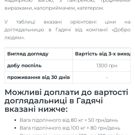
надмірною вагою, з гангреною, трофічними
виразками, калоприймачем, катетером.
У таблиці вказані орієнтовні ціни на
доглядальницю в Гадячі від компанії «Добро
людям».
Вигляд догляду
Вартість від 3-х виход
добу поспіль
1300 грн
проживання від 30 днів
-
Можливі доплати до вартості
доглядальниці в Гадячі
вказані нижче:
Вага підопічного від 80 кг + 50 грн/день
Вага підопічного від 100 кг + 80 грн/день