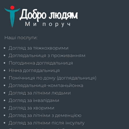
Наші послуги:
Догляд за тяжкохворими
Доглядальниця з проживанням
Погодинна доглядальниця
Нічна доглядальниця
Помічниця по дому (доглядальниця)
Доглядальниця-компаньйонка
Догляд за літніми людьми
Догляд за інвалідами
Догляд за хворими
Догляд за літніми з деменцією
Догляд за літніми після інсульту