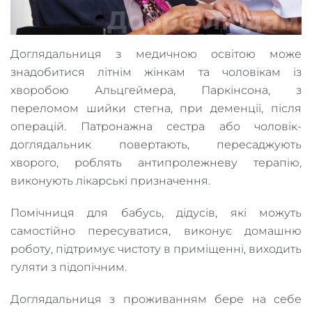
Доглядальниця з медичною освітою може
знадобитися літнім жінкам та чоловікам із
хворобою Альцгеймера, Паркінсона, з
переломом шийки стегна, при деменції, після
операцій. Патронажна сестра або чоловік-
доглядальник повертають, пересаджують
хворого, роблять антипролежневу терапію,
виконують лікарські призначення.
Помічниця для бабусь, дідусів, які можуть
самостійно пересуватися, виконує домашню
роботу, підтримує чистоту в приміщенні, виходить
гуляти з підопічним.
Доглядальниця з проживанням бере на себе