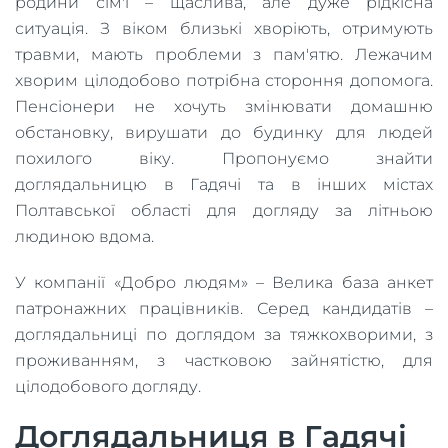
родини сім'ї – щаслива, але дуже рідкісна
ситуація. З віком близькі хворіють, отримують
травми, мають проблеми з пам'ятю. Лежачим
хворим цілодобово потрібна стороння допомога.
Пенсіонери не хочуть змінювати домашню
обстановку, вирушати до будинку для людей
похилого віку. Пропонуємо знайти
доглядальницю в Гадячі та в інших містах
Полтавської області для догляду за літньою
людиною вдома.
У компанії «Добро людям» – Велика база анкет
патронажних працівників. Серед кандидатів –
доглядальниці по доглядом за тяжкохворими, з
проживанням, з частковою зайнятістю, для
цілодобового догляду.
Доглядальниця в Гадячі