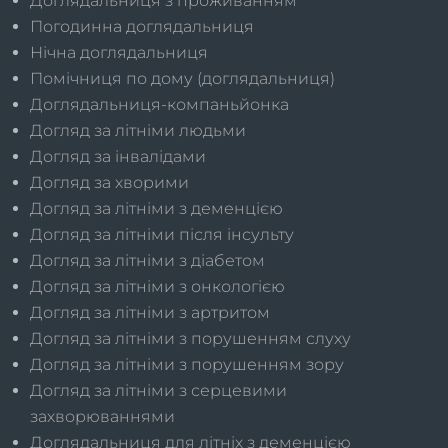
Доглядальниця з проживанням
Погодинна доглядальниця
Нічна доглядальниця
Помічниця по дому (доглядальниця)
Доглядальниця-компаньйонка
Догляд за літніми людьми
Догляд за інвалідами
Догляд за хворими
Догляд за літніми з деменцією
Догляд за літніми після інсульту
Догляд за літніми з діабетом
Догляд за літніми з онкологією
Догляд за літніми з артритом
Догляд за літніми з порушенням слуху
Догляд за літніми з порушенням зору
Догляд за літніми з серцевими
захворюваннями
Доглядальниця для літніх з деменцією