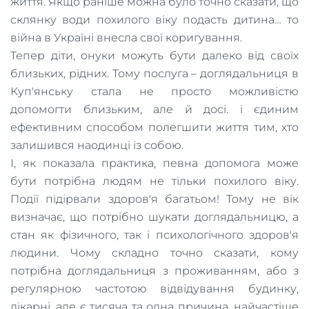
життя. Якщо раніше можна було точно сказати, що
склянку води похилого віку подасть дитина… то
війна в Україні внесла свої коригування.
Тепер діти, онуки можуть бути далеко від своїх
близьких, рідних. Тому послуга – доглядальниця в
Куп'янську стала не просто можливістю
допомогти близьким, але й досі. і єдиним
ефективним способом полегшити життя тим, хто
залишився наодинці із собою.
І, як показала практика, певна допомога може
бути потрібна людям не тільки похилого віку.
Події підірвали здоров'я багатьом! Тому не вік
визначає, що потрібно шукати доглядальницю, а
стан як фізичного, так і психологічного здоров'я
людини. Чому складно точно сказати, кому
потрібна доглядальниця з проживанням, або з
регулярною частотою відвідування будинку,
лікарні, але є тисяча та одна причина, найчастіше