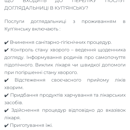
ЩО ВХОДИТЬ ДО ПЕРЕЛІКУ ПОСЛУГ
ДОГЛЯДАЛЬНИЦІ В КУП'ЯНСЬКУ?
Послуги доглядальниці з проживанням в
Куп'янську включають :
✔️ Вчинення санітарно-гігієнічних процедур.
✔️ Контроль стану хворого – ведення щоденника
догляду. Інформування родичів про самопочуття
підопічного. Виклик лікаря чи швидкої допомоги
при погіршенні стану хворого.
✔️ Відстеження своєчасного прийому ліків
хворим.
✔️ Придбання продуктів харчування та лікарських
засобів.
✔️ Здійснення процедур відповідно до вказівок
лікаря.
✔️ Приготування їжі.