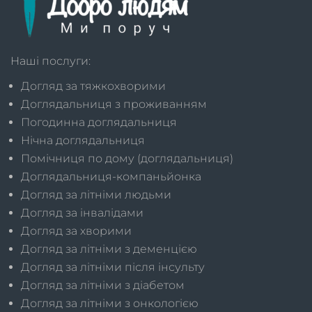
Наші послуги:
Догляд за тяжкохворими
Доглядальниця з проживанням
Погодинна доглядальниця
Нічна доглядальниця
Помічниця по дому (доглядальниця)
Доглядальниця-компаньйонка
Догляд за літніми людьми
Догляд за інвалідами
Догляд за хворими
Догляд за літніми з деменцією
Догляд за літніми після інсульту
Догляд за літніми з діабетом
Догляд за літніми з онкологією