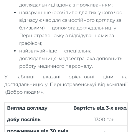
доглядальниці вдома з проживанням;
найзручніше (особливо для тих, у кого час
від часу є час для самостійного догляду за
близьким) — допомога доглядальниці у
Першотравенську з відвідуваннями за
графіком;
найзвичайніше — спеціальна
доглядальниця-медсестра, яка доповнить
роботу медичного персоналу.
У таблиці вказані орієнтовні ціни на
доглядальницю у Першотравенськуі від компанії
«Добро людям».
Вигляд догляду
Вартість від 3-х виход
добу поспіль
1300 грн
проживання від 30 днів
-