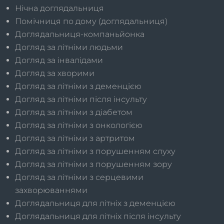
Нічна доглядальниця
Помічниця по дому (доглядальниця)
Доглядальниця-компаньйонка
Догляд за літніми людьми
Догляд за інвалідами
Догляд за хворими
Догляд за літніми з деменцією
Догляд за літніми після інсульту
Догляд за літніми з діабетом
Догляд за літніми з онкологією
Догляд за літніми з артритом
Догляд за літніми з порушенням слуху
Догляд за літніми з порушенням зору
Догляд за літніми з серцевими
захворюваннями
Доглядальниця для літніх з деменцією
Доглядальниця для літніх після інсульту