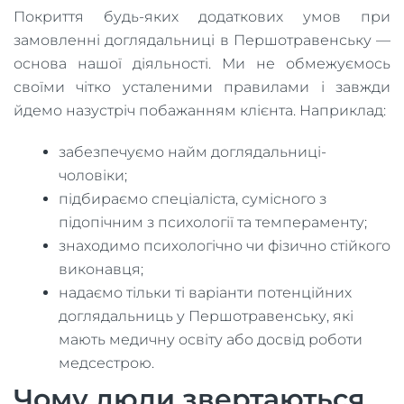
Покриття будь-яких додаткових умов при
замовленні доглядальниці в Першотравенську —
основа нашої діяльності. Ми не обмежуємось
своїми чітко усталеними правилами і завжди
йдемо назустріч побажанням клієнта. Наприклад:
забезпечуємо найм доглядальниці-
чоловіки;
підбираємо спеціаліста, сумісного з
підопічним з психології та темпераменту;
знаходимо психологічно чи фізично стійкого
виконавця;
надаємо тільки ті варіанти потенційних
доглядальниць у Першотравенську, які
мають медичну освіту або досвід роботи
медсестрою.
Чому люди звертаються