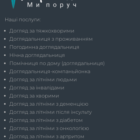
Наші послуги:
Догляд за тяжкохворими
Доглядальниця з проживанням
Погодинна доглядальниця
Нічна доглядальниця
Помічниця по дому (доглядальниця)
Доглядальниця-компаньйонка
Догляд за літніми людьми
Догляд за інвалідами
Догляд за хворими
Догляд за літніми з деменцією
Догляд за літніми після інсульту
Догляд за літніми з діабетом
Догляд за літніми з онкологією
Догляд за літніми з артритом