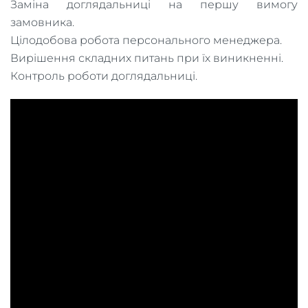
Заміна доглядальниці на першу вимогу
замовника.
Цілодобова робота персонального менеджера.
Вирішення складних питань при їх виникненні.
Контроль роботи доглядальниці.