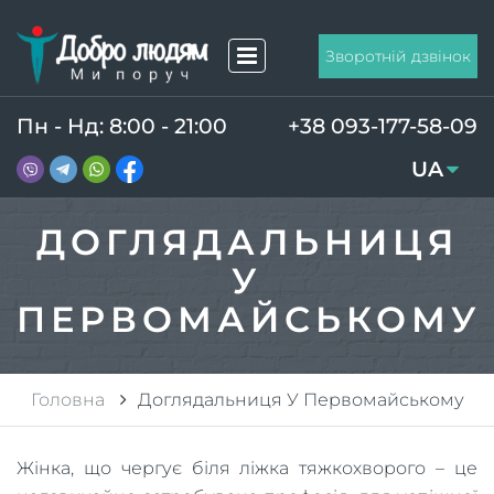
Зворотній дзвінок
Пн - Нд: 8:00 - 21:00
+38 093-177-58-09
UA
RU
ДОГЛЯДАЛЬНИЦЯ
У
ПЕРВОМАЙСЬКОМУ
Головна
Доглядальниця У Первомайському
Жінка, що чергує біля ліжка тяжкохворого – це