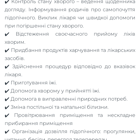
✔️ Контроль стану хворого – ведення щоденника
догляду. Інформування родичів про самопочуття
підопічного. Виклик лікаря чи швидкої допомоги
при погіршенні стану хворого.
✔️ Відстеження своєчасного прийому ліків
хворим.
✔️ Придбання продуктів харчування та лікарських
засобів.
✔️ Здійснення процедур відповідно до вказівок
лікаря.
✔️ Приготування їжі.
✔️ Допомога хворому у прийнятті їжі.
✔️ Допомога в виправленні природних потреб.
✔️ Зміна постільної та натальної білизни.
✔️ Провітрювання приміщення та нескладне
прибирання приміщення
✔️ Організація дозвілля підопічного: прогулянки,
читання, бесіди, перегляд телепередач.