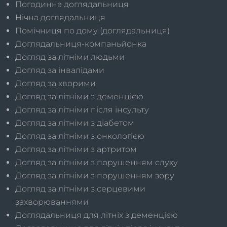
Погодинна доглядальниця
Нічна доглядальниця
Помічниця по дому (доглядальниця)
Доглядальниця-компаньйонка
Догляд за літніми людьми
Догляд за інвалідами
Догляд за хворими
Догляд за літніми з деменцією
Догляд за літніми після інсульту
Догляд за літніми з діабетом
Догляд за літніми з онкологією
Догляд за літніми з артритом
Догляд за літніми з порушенням слуху
Догляд за літніми з порушенням зору
Догляд за літніми з серцевими
захворюваннями
Доглядальниця для літніх з деменцією