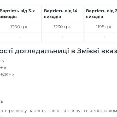
Вартість від 3-х
Вартість від 14
Вартість від 2
виходів
виходів
виходів
1300 грн
1230 грн
1195 грн
-
-
-
сті доглядальниці в Змієві вка
нь
ень
рн/день
нь
 реальну вартість надання послуг із комісією компан