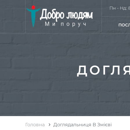
Пн - Нд: 8
ПОС
ДОГЛ
Головна
Доглядальниця В Змієві