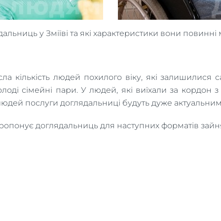
дальниць у Зміїві та які характеристики вони повинні 
сла кількість людей похилого віку, які залишилися са
олоді сімейні пари. У людей, які виїхали за кордон з 
людей послуги доглядальниці будуть дуже актуальним
ропонує доглядальниць для наступних форматів зайня