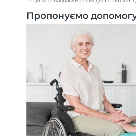
націнки та надбавки за вихідні та святкові д
Пропонуємо допомогу 