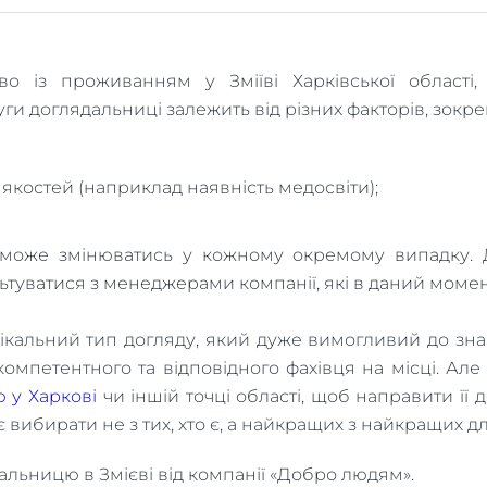
во із проживанням у Зміїві Харківської області
уги доглядальниці залежить від різних факторів, зокре
 якостей (наприклад наявність медосвіти);
і може змінюватись у кожному окремому випадку. Д
туватися з менеджерами компанії, які в даний момент
кальний тип догляду, який дуже вимогливий до знань
компетентного та відповідного фахівця на місці. Ал
 у Харкові
чи іншій точці області, щоб направити її
є вибирати не з тих, хто є, а найкращих з найкращих д
дальницю в Змієві від компанії «Добро людям».