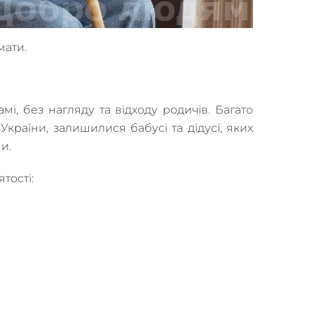
мати.
мі, без нагляду та відходу родичів. Багато
України, залишилися бабусі та дідусі, яких
и.
тості: