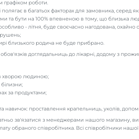
 графіком роботи.
 полягає в багатьох факторах для замовника, серед як
ми та бути на 100% впевненою в тому, що близька лю
собливо - літня, буде своєчасно нагодована, охайно 
орушень;
ирі близького родича не буде прибрано.
бов'язків доглядальниць до лікарні, додому з прожив
ів хворою людиною;
 білизни;
нах за продуктами;
та навичок: проставлення крапельниць, уколів, допомо
атньо зв'язатися з менеджерами нашого магазину, виз
лату обраного співробітника. Всі співробітники нашої к