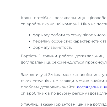
Коли потрібна доглядальниця цілодобо
співробітника нашої компанії. Ціна на посл
формату роботи та стану підопічного;
переліку особистих характеристик та
формату зайнятості.
Вартість 1 години роботи доглядальниц
доглядальниці, рекомендується проконсуль
Замовнику зі Змієва може знадобитися уні
таких ситуаціях не завжди можна знайти 
проблем дозволить знайти
доглядальницю
співробітників по всьому регіону і дозволя
У таблиці вказані орієнтовні ціни на догля