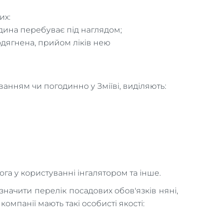
их:
дина перебуває під наглядом;
одягнена, прийом ліків нею
анням чи погодинно у Зміїві, виділяють:
га у користуванні інгалятором та інше.
начити перелік посадових обов'язків няні,
омпанії мають такі особисті якості: