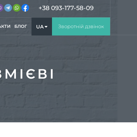
+38 093-177-58-09
АКТИ
БЛОГ
Зворотній дзвінок
UA
RU
МІЄВІ