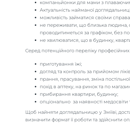
компаньйонки для мами з плаваючим
Актуальність найманої доглядальниці
можливість займатися своїми справа
не переживати, що близька людина, о
проводитиметься за графіком, без п
не хвилюватися, що в будинку, кварт
Серед потенційного переліку професійних о
приготування їжі;
догляд та контроль за прийомом лік
прання, прасування, зміна постільної
похід в аптеку, на ринок та по магази
прибирання квартири, будинку;
опціонально за наявності медосвіти 
Щоб найняти доглядальницю у Зміїві, дост
визначити формат її роботи та здійснити оп